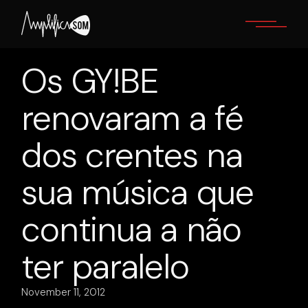
Skip
to
the
content
Os GY!BE
renovaram a fé
dos crentes na
sua música que
continua a não
ter paralelo
November 11, 2012