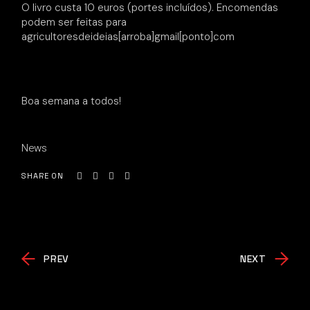
O livro custa 10 euros (portes incluídos). Encomendas
podem ser feitas para
agricultoresdeideias[arroba]gmail[ponto]com
Boa semana a todos!
News
SHARE ON
PREV
NEXT