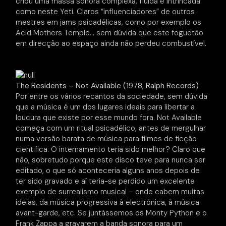
criou uma massa sonora complexa, fluída e intrincada
como neste Yeti. Claros “influenciadores” de outros
mestres em jams psicadélicas, como por exemplo os
Acid Mothers Temple… sem dúvida que este foguetão
em direcção ao espaço ainda não perdeu combustível.
The Residents – Not Available (1978, Ralph Records)
Por entre os vários recantos da sociedade, sem dúvida
que a música é um dos lugares ideais para libertar a
loucura que existe por esse mundo fora. Not Available
começa com um ritual psicadélico, antes de mergulhar
numa versão barata de música para filmes de ficção
cientifica. O internamento teria sido melhor? Claro que
não, sobretudo porque este disco teve para nunca ser
editado, o que só aconteceria alguns anos depois de
ter sido gravado e aí teria-se perdido um excelente
exemplo de surrealismo musical – onde cabem muitas
ideias, da música progressiva à electrónica, à música
avant-garde, etc. Se juntássemos os Monty Python e o
Frank Zappa a gravarem a banda sonora para um