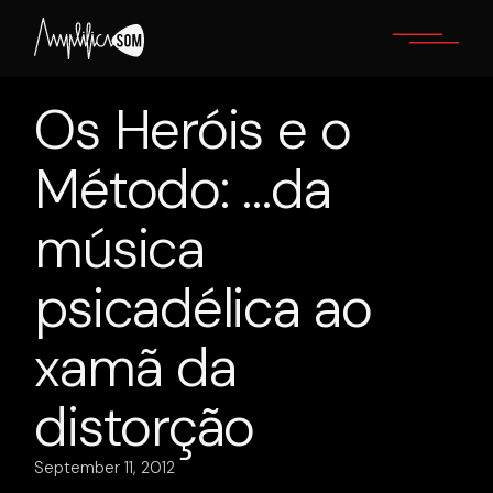
Skip
to
the
content
Os Heróis e o
Método: …da
música
psicadélica ao
xamã da
distorção
September 11, 2012