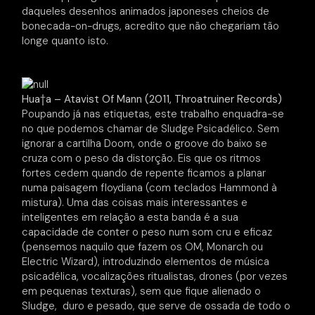
daqueles desenhos animados japoneses cheios de
bonecada-on-drugs, acredito que não chegariam tão
longe quanto isto.
Hua†a – Atavist Of Mann (2011, Throatruiner Records)
Poupando já nas etiquetas, este trabalho enquadra-se
no que podemos chamar de Sludge Psicadélico. Sem
ignorar a cartilha Doom, onde o groove do baixo se
cruza com o peso da distorção. Eis que os ritmos
fortes cedem quando de repente ficamos a planar
numa paisagem floydiana (com teclados Hammond à
mistura). Uma das coisas mais interessantes e
inteligentes em relação a esta banda é a sua
capacidade de conter o peso num som cru e eficaz
(pensemos naquilo que fazem os OM, Monarch ou
Electric Wizard), introduzindo elementos de música
psicadélica, vocalizações ritualistas, drones (por vezes
em pequenas texturas), sem que fique alienado o
Sludge, duro e pesado, que serve de ossada de todo o