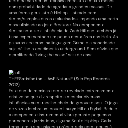
facto de não ser um trabalho imediato e muito menos
com probabilidade de agradar a grandes massas. De
uma forma geral isto é Hiphop – atirado com
ritmos/samples duros e alucinados, impondo uma certa
masculinidade ao jeito Breakore. Na componente
rítmica nota-se a influência de Zach Hill que também já
tinha experimentado um pouco nesta área nos Hella. As
palavras aceleram na linguagem Grime e a sonoridade
suja dá-lhe o condimento underground. Sem dúvida que
o proliferado “bring the noise” saiu de casa.
THEESatisfacton – AwE NaturalE (Sub Pop Records,
2012)
Este duo de meninas tem-se revelado extremamente
criativo no que diz respeito a mesclar diversas
influências num trabalho cheio de groove e soul. O jogo
de vozes lembra um pouco Lauryn Hill ou Erykah Badu e
a componente instrumental vibra perante pequenos
pormenores jazzisticos, alguma Soul e HipHop. Cada
tema tem o seu universo próprio, seja com toques à