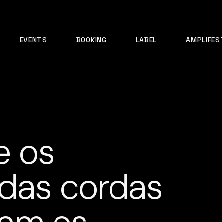
EVENTS
BOOKING
LABEL
AMPLIFES
e os
.das cordas