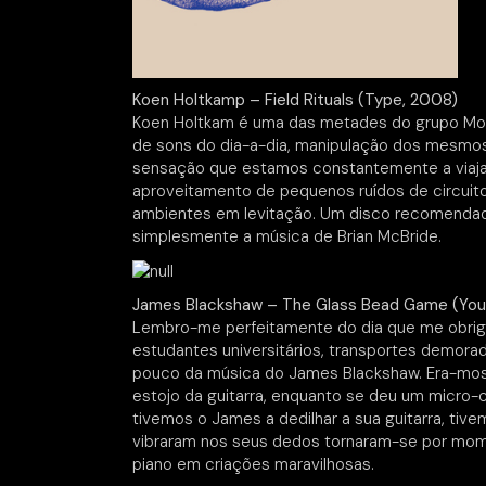
Koen Holtkamp – Field Rituals (Type, 2008)
Koen Holtkam é uma das metades do grupo Mou
de sons do dia-a-dia, manipulação dos mesm
sensação que estamos constantemente a viajar
aproveitamento de pequenos ruídos de circuito
ambientes em levitação. Um disco recomendado
simplesmente a música de Brian McBride.
James Blackshaw – The Glass Bead Game (Yo
Lembro-me perfeitamente do dia que me obrigo
estudantes universitários, transportes demorad
pouco da música do James Blackshaw. Era-mos
estojo da guitarra, enquanto se deu um micro-c
tivemos o James a dedilhar a sua guitarra, ti
vibraram nos seus dedos tornaram-se por mom
piano em criações maravilhosas.