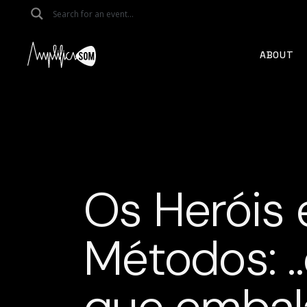
Skip
to
the
content
ABOUT
Os Heróis 
Métodos: .