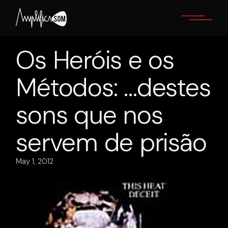
Skip
to
the
content
Os Heróis e os
Métodos: …destes
sons que nos
servem de prisão
May 1, 2012