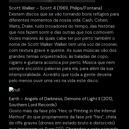
Scott Walker – Scott 4 (1969, Philips/Fontana)
Existem discos que se vão tornando bons refúgios para
diferentes momentos da nossa vida. Cash, Cohen,
Waits, Drake, tudo trovadores do tempo, das histórias
que nos fazem sorrir e das outras que nos comovem.
Vozes maiores às quais cabe ter por perto também o
nome de Scott Walker. Walker tem uma voz de crooner,
com textura grave e quente. As suas músicas vão dos
grandes temas orquestrados, às baladas de copo,
cigarro e guitarra acústica por perto. Música que nem
sempre encontro palavras para ela, para além da sua
intemporalidade. Acredito que toda a gente deveria
pelo menos ouvir uma vez na vida este disco.
Earth – Angels of Darkness, Demons of Light II (2012,
Southern Lord Records)
Gosto mais da fase pós “Hex; or Printing in the Infernal
Method” do que propriamente da fase pré “Hex”, cheia
de riffs graves (drones em estado bruto e distorcido)
que inspiraram os Sunn 0))). Chegados a este segundo