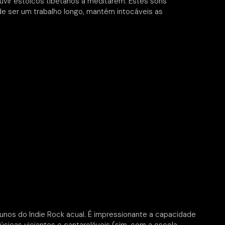
ir estóicos tibetanos a meditarem. Estes sons
e ser um trabalho longo, mantém intocáveis as
nos do Indie Rock acual. É impressionante a capacidade