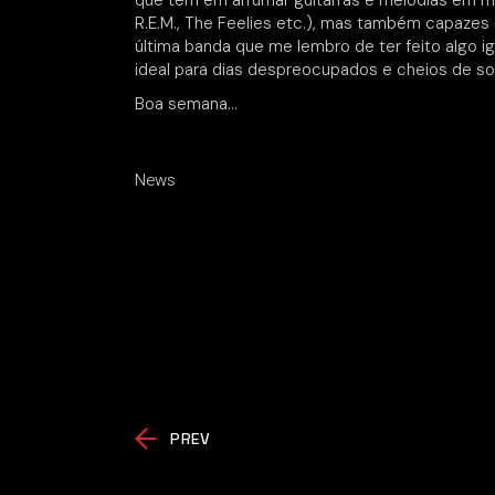
que têm em arrumar guitarras e melodias em mú
R.E.M., The Feelies etc.), mas também capazes 
última banda que me lembro de ter feito algo 
ideal para dias despreocupados e cheios de sol
Boa semana…
News
PREV