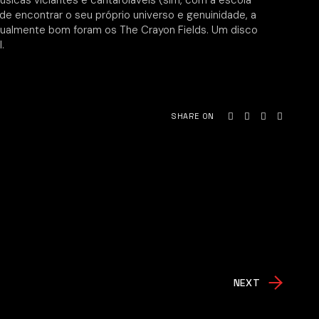
sicas viciantes e cantaroláveis (sim, com a escola
de encontrar o seu próprio universo e genuinidade, a
igualmente bom foram os The Crayon Fields. Um disco
.
SHARE ON
NEXT