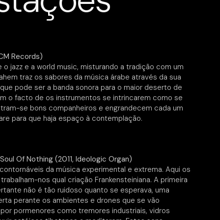
stações
ECM Records)
o jazz e a world music, misturando a tradição com um
ahem traz os sabores da música árabe através da sua
 que pode ser a banda sonora para o maior deserto de
ém o facto de os instrumentos se intrincarem como se
ostram-se bons companheiros e engrandecem cada um
are para que haja espaço à contemplação.
oul Of Nothing (2011, Ideologic Organ)
ncontornáveis da música experimental e extrema. Aqui os
abalham-nos qual criação Frankensteiniana. A primeira
rtante não é tão ruidoso quanto se esperava, uma
erta perante os ambientes e drones que se vão
or pormenores como tremores industriais, vidros