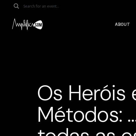
Skip
to
the
content
ABOUT
Os Heróis 
Métodos: …