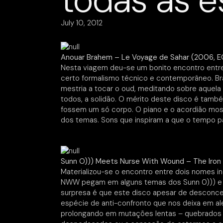
todas as e
July 10, 2012
Anouar Brahem – Le Voyage de Sahar (2006, 
Nesta viagem deu-se um bonito encontro entre 
certo formalismo técnico e contemporâneo. Br
mestria a tocar o oud, meditando sobre aquela
todos, a solidão. O mérito deste disco é tamb
fossem um só corpo. O piano e o acordião m
dos temas. Sons que inspiram a que o tempo p
Sunn O))) Meets Nurse With Wound – The Iron S
Materializou-se o encontro entre dois nomes i
NWW pegam em alguns temas dos Sunn 0))) e tr
surpresa é que este disco apesar de desconce
espécie de anti-confronto que nos deixa em al
prolongando em mutações lentas – quebrados p