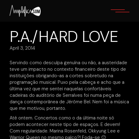
Skip
to
the
content
P.A./HARD LOVE
April 3, 2014
Servindo como desculpa genuína ou não, a austeridade
teve um impacto no contexto financeiro deste tipo de
instituições obrigando-as a cortes sobretudo na
programação musical. Puxo pela cabeça e acho que a
última vez que me sentei naquelas confortáveis
cadeiras do auditório de Serralves foi numa peça de
dança contemporânea de Jérôme Bel. Nem foi a música
que me motivou, portanto.
Até ontem. Concertos como o da última noite só
podem acontecer neste tipo de espaços. E devem!
Com regularidade. Marina Rosenfeld, Okkyung Lee e
Warrior Queen no mesmo palco?! Foda-se 🙂