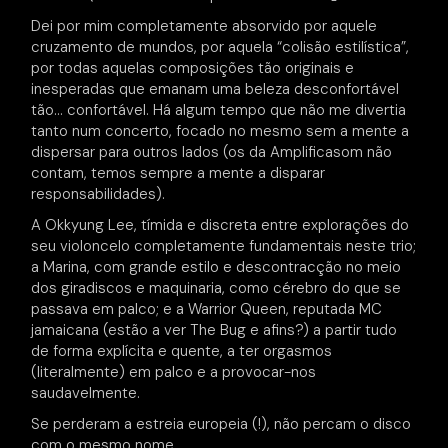
Dei por mim completamente absorvido por aquele
cruzamento de mundos, por aquela “colisão estilística”,
por todas aquelas composições tão originais e
inesperadas que emanam uma beleza desconfortável
tão… confortável. Há algum tempo que não me divertia
tanto num concerto, focado no mesmo sem a mente a
dispersar para outros lados (os da Amplificasom não
contam, temos sempre a mente a disparar
responsabilidades).
A Okkyung Lee, tímida e discreta entre explorações do
seu violoncelo completamente fundamentais neste trio;
a Marina, com grande estilo e descontracção no meio
dos giradiscos e maquinaria, como cérebro do que se
passava em palco; e a Warrior Queen, reputada MC
jamaicana (estão a ver The Bug e afins?) a partir tudo
de forma explícita e quente, a ter orgasmos
(literalmente) em palco e a provocar-nos
saudavelmente.
Se perderam a estreia europeia (!), não percam o disco
com o mesmo nome.