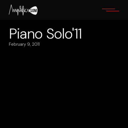
Skip
to
the
content
Piano Solo'11
February 9, 2011