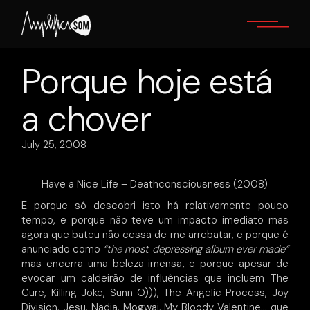
Skip
to
the
content
Porque hoje está
a chover
July 25, 2008
Have a Nice Life – Deathconsciousness (2008)
E porque só descobri isto há relativamente pouco
tempo, e porque não teve um impacto imediato mas
agora que bateu não cessa de me arrebatar, e porque é
anunciado como
“the most depressing album ever made”
mas encerra uma beleza imensa
,
e porque apesar de
evocar um caldeirão de influências que incluem The
Cure, Killing Joke, Sunn O))), The Angelic Process, Joy
Division, Jesu, Nadja, Mogwai, My Bloody Valentine… que