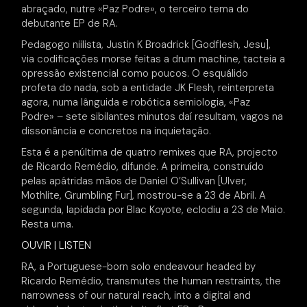
abraçado, nutre «Paz Podre», o terceiro tema do
debutante EP de RA.
Pedagogo niilista, Justin K Broadrick [Godflesh, Jesu],
via codificações morse feitas a drum machine, tacteia a
opressão existencial como poucos. O esquálido
profeta do nada, sob a entidade JK Flesh, reinterpreta
agora, numa lânguida e robótica semiologia, «Paz
Podre» – sete sibilantes minutos daí resultam, vagos na
dissonância e concretos na inquietação.
Esta é a penúltima de quatro remixes que RA, projecto
de Ricardo Remédio, difunde. A primeira, construído
pelas apátridas mãos de Daniel O’Sullivan [Ulver,
Mothlite, Grumbling Fur], mostrou-se a 23 de Abril. A
segunda, lapidada por Blac Koyote, eclodiu a 23 de Maio.
Resta uma.
OUVIR | LISTEN
RA, a Portuguese-born solo endeavour headed by
Ricardo Remédio, transmutes the human restraints, the
narrowness of our natural reach, into a digital and