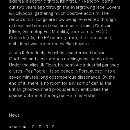
sidereal electronic throb. Its first EP, «Rancor», came
out two years ago through the evergrowing label Lovers
& Lollypops, gathering much positive acclaim. The
record’s four songs are now being reinvented through
national and international entities – Daniel O’Sullivan
[Ulver, Grumbling Fur, Mothlite] took care of «O(s)
Cobarde(s)», the EP opening track; the second one,
self-titled, was recrafted by Blac Koyote.
Justin K Broadrick, the nihilist mastermind behind
Godflesh and Jesu, gropes nothingness like no other.
Under the alias JK Flesh, his semiotic industrial parlance
dilutes «Paz Podre» [false peace in Portuguese] into a
seven minutes long obstreperous dissonance. By the
end of it, there is no room for any sort of denial: the
British ghost-skinned producer fully embodies the
sparse outline of the original – a must-listen.
News
SHARE ON