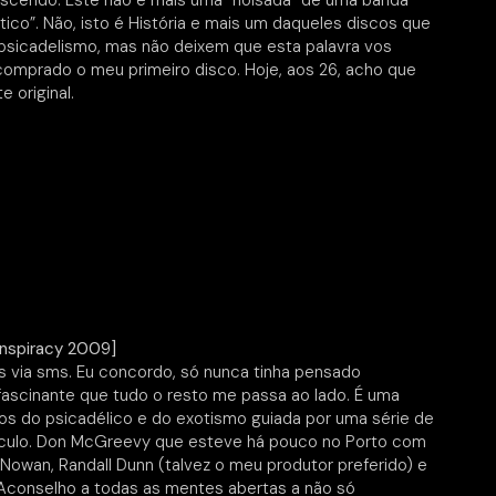
rescendo. Este não é mais uma “noisada” de uma banda
ico”. Não, isto é História e mais um daqueles discos que
psicadelismo, mas não deixem que esta palavra vos
 comprado o meu primeiro disco. Hoje, aos 26, acho que
 original.
nspiracy 2009]
s via sms. Eu concordo, só nunca tinha pensado
fascinante que tudo o resto me passa ao lado. É uma
nhos do psicadélico e do exotismo guiada por uma série de
ículo. Don McGreevy que esteve há pouco no Porto com
 Nowan, Randall Dunn (talvez o meu produtor preferido) e
 Aconselho a todas as mentes abertas a não só