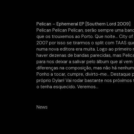
Pelican – Ephemeral EP [Southern Lord 2009]
Pelican Pelican Pelican, serão sempre uma banda
que os trouxemos ao Porto. Que noite… City of
2007 por isso se tirarmos o split com TAAS qu
numa nova editora era muita. Logo ao primeir
haver dezenas de bandas parecidas, mas Pelica
para nos deixar a salivar pelo álbum que aí v
diferenças na composição, mas não há nenhum t
Ponho a tocar, cumpre, divirto-me… Destaque 
próprio Dylan! Vai rodar bastante nos próximo
o tenha esquecido. Veremos…
News