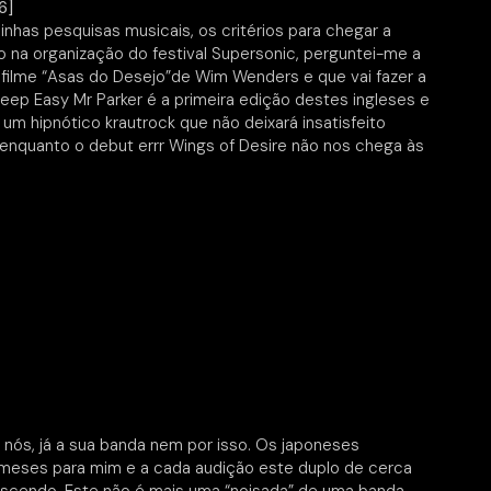
6]
has pesquisas musicais, os critérios para chegar a
o na organização do festival Supersonic, perguntei-me a
filme “Asas do Desejo”de Wim Wenders e que vai fazer a
eep Easy Mr Parker é a primeira edição destes ingleses e
um hipnótico krautrock que não deixará insatisfeito
r enquanto o debut errr Wings of Desire não nos chega às
s nós, já a sua banda nem por isso. Os japoneses
eses para mim e a cada audição este duplo de cerca