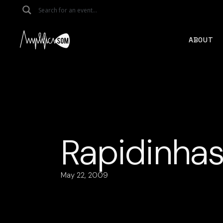
Skip
to
the
content
ABOUT
Rapidinha
May 22, 2009