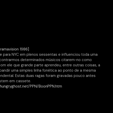
Gramavision 1986]
se para NYC em plenos sessentas e influenciou toda uma
encontrarmos determinados músicos citarem-no como
com ele que grande parte aprendeu, entre outras coisas, a
xpandir uma simples linha fonética ao ponto de a mesma
endental. Estas duas ragas foram gravadas pouco antes
xistem em cassete.
.hungryghost.net/PPN/BoonPPN.htm