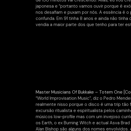
de 150 minutos vai crescendo. Aliás, eu vou c
japonesa e “portanto vamos ouvir porque é exót
nos desafiam e puxam por nós. A essência é o 
confunda. Em 91 tinha 8 anos e ainda não tinha
vendia a maior parte dos que tenho para ter este
Master Musicians Of Bukkake – Totem One [Co
“World Improvisation Music”, diz o Pedro Mende
realmente nisso porque o disco é uma trip tão 
excursão ritualista e espiritualista pelos cami
músicos low-profile mas com um invejoso curr
os Earth, o ex Burning Witch e actual Asva Brad
Alan Bishop são alguns dos nomes envolvidos.