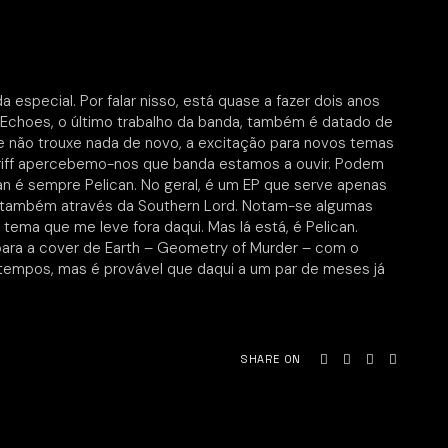
 especial. Por falar nisso, está quase a fazer dois anos
 Echoes, o último trabalho da banda, também é datado de
e não trouxe nada de novo, a excitação para novos temas
o riff apercebemo-nos que banda estamos a ouvir. Podem
n é sempre Pelican. No geral, é um EP que serve apenas
em também através da Southern Lord. Notam-se algumas
ema que me leve fora daqui. Mas lá está, é Pelican.
para a cover de Earth – Geometry of Murder – com o
s tempos, mas é provável que daqui a um par de meses já
SHARE ON