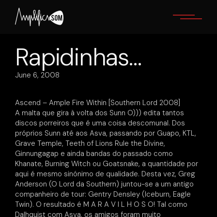
Skip
to
the
content
Rapidinhas…
June 6, 2008
Ascend – Ample Fire Within [Southern Lord 2008]
A malta que gira à volta dos Sunn O))) edita tantos
discos porreiros que é uma coisa descomunal. Dos
próprios Sunn até aos Asva, passando por Guapo, KTL,
Grave Temple, Teeth of Lions Rule the Divine,
Ginnungagap e ainda bandas do passado como
Khanate, Burning Witch ou Goatsnake, a quantidade por
aqui é mesmo sinónimo de qualidade. Desta vez, Greg
Anderson (O Lord da Southern) juntou-se a um antigo
companheiro de tour: Gentry Densley (Iceburn, Eagle
Twin). O resultado é M A R A V I L H O S O! Tal como
Dalhquist com Asva, os amigos foram muito