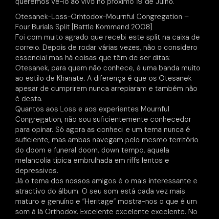
queremos vê-lo ao vivo no próximo 19 de Julho.
Otesanek-Loss-Orhtodox-Mournful Congregation –
Four Burials Split [Battle Kommand 2008]
Foi com muito agrado que recebi este split na caixa de
correio. Depois de rodar várias vezes, não o considero
essencial mas há coisas que têm de ser ditas:
Otesanek, para quem não conhece, é uma banda muito
ao estilo de Khanate. A diferença é que os Otesanek
apesar de cumprirem nunca arrepiaram e também não
é desta.
Quantos aos Loss e aos experientes Mournful
Congregation, não sou suficientemente conhecedor
para opinar. Só agora as conheci e um tema nunca é
suficiente, mas ambas navegam pelo mesmo território
do doom e funeral doom, down tempo, aquela
melancolia típica embrulhada em riffs lentos e
depressivos.
Já o tema dos nossos amigos é o mais interessante e
atractivo do álbum. O seu som está cada vez mais
maturo e genuíno e “Heritage” mostra-nos o que é um
som à lá Orthodox. Excelente excelente excelente. No