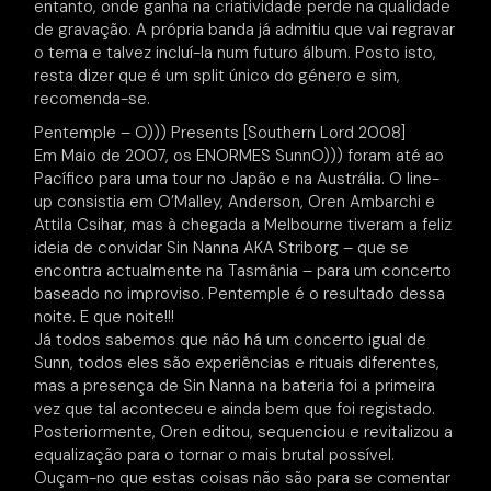
entanto, onde ganha na criatividade perde na qualidade
de gravação. A própria banda já admitiu que vai regravar
o tema e talvez incluí-la num futuro álbum. Posto isto,
resta dizer que é um split único do género e sim,
recomenda-se.
Pentemple – O))) Presents [Southern Lord 2008]
Em Maio de 2007, os ENORMES SunnO))) foram até ao
Pacífico para uma tour no Japão e na Austrália. O line-
up consistia em O’Malley, Anderson, Oren Ambarchi e
Attila Csihar, mas à chegada a Melbourne tiveram a feliz
ideia de convidar Sin Nanna AKA Striborg – que se
encontra actualmente na Tasmânia – para um concerto
baseado no improviso. Pentemple é o resultado dessa
noite. E que noite!!!
Já todos sabemos que não há um concerto igual de
Sunn, todos eles são experiências e rituais diferentes,
mas a presença de Sin Nanna na bateria foi a primeira
vez que tal aconteceu e ainda bem que foi registado.
Posteriormente, Oren editou, sequenciou e revitalizou a
equalização para o tornar o mais brutal possível.
Ouçam-no que estas coisas não são para se comentar