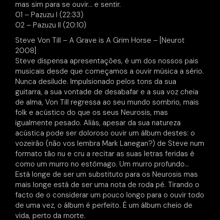
mas sim para se ouvir… e sentir.
01 – Pazuzu I (22:33)
02 – Pazuzu II (20:10)
Steve Von Till – A Grave is A Grim Horse – [Neurot
2008]
Steve dispensa apresentações, é um dos nossos pais
musicais desde que começamos a ouvir música a sério.
Nunca desilude. Impulsionado pelos tons da sua
guitarra, a sua vontade de desabafar e a sua voz cheia
de alma, Von Till regressa ao seu mundo sombrio, mais
folk e acústico do que os seus Neurosis, mas
igualmente pesado. Aliás, apesar da sua natureza
acústica pode ser doloroso ouvir um álbum destes: o
vozeirão (não vos lembra Mark Lanegan?) de Steve num
formato tão nu e cru a recitar as suas letras feridas é
como um murro no estômago. Um murro profundo…
Está longe de ser um substituto para os Neurosis mas
mais longe está de ser uma nota de roda pé. Tirando o
facto de o considerar um pouco longo para o ouvir todo
de uma vez, o álbum é perfeito. É um álbum cheio de
vida, perto da morte.