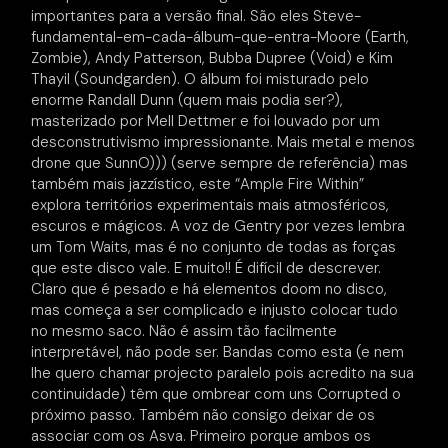
importantes para a versão final. São eles Steve-
fundamental-em-cada-álbum-que-entra-Moore (Earth,
Zombie), Andy Patterson, Bubba Dupree (Void) e Kim
Thayil (Soundgarden). O álbum foi misturado pelo
enorme Randall Dunn (quem mais podia ser?),
masterizado por Mell Dettmer e foi louvado por um
desconstrutivismo impressionante. Mais metal e menos
drone que SunnO))) (serve sempre de referência) mas
também mais jazzístico, este “Ample Fire Within”
explora territórios experimentais mais atmosféricos,
escuros e mágicos. A voz de Gentry por vezes lembra
um Tom Waits, mas é no conjunto de todas as forças
que este disco vale. E muito!! É difícil de descrever.
Claro que é pesado e há elementos doom no disco,
mas começa a ser complicado e injusto colocar tudo
no mesmo saco. Não é assim tão facilmente
interpretável, não pode ser. Bandas como esta (e nem
lhe quero chamar projecto paralelo pois acredito na sua
continuidade) têm que ombrear com uns Corrupted o
próximo passo. Também não consigo deixar de os
associar com os Asva. Primeiro porque ambos os