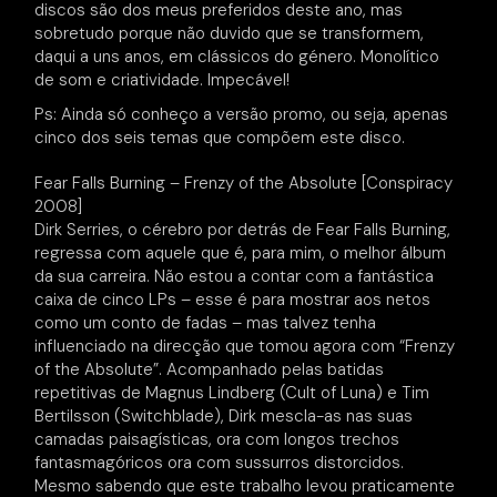
discos são dos meus preferidos deste ano, mas
sobretudo porque não duvido que se transformem,
daqui a uns anos, em clássicos do género. Monolítico
de som e criatividade. Impecável!
Ps: Ainda só conheço a versão promo, ou seja, apenas
cinco dos seis temas que compõem este disco.
Fear Falls Burning – Frenzy of the Absolute [Conspiracy
2008]
Dirk Serries, o cérebro por detrás de Fear Falls Burning,
regressa com aquele que é, para mim, o melhor álbum
da sua carreira. Não estou a contar com a fantástica
caixa de cinco LPs – esse é para mostrar aos netos
como um conto de fadas – mas talvez tenha
influenciado na direcção que tomou agora com “Frenzy
of the Absolute”. Acompanhado pelas batidas
repetitivas de Magnus Lindberg (Cult of Luna) e Tim
Bertilsson (Switchblade), Dirk mescla-as nas suas
camadas paisagísticas, ora com longos trechos
fantasmagóricos ora com sussurros distorcidos.
Mesmo sabendo que este trabalho levou praticamente