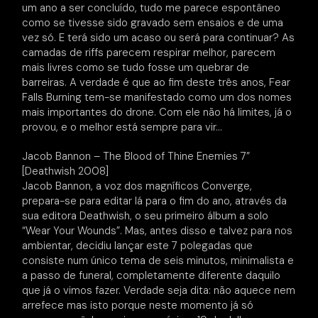
um ano a ser concluído, tudo me parece espontâneo
como se tivesse sido gravado sem ensaios e de uma
vez só. E terá sido um acaso ou será para continuar? As
camadas de riffs parecem respirar melhor, parecem
mais livres como se tudo fosse um quebrar de
barreiras. A verdade é que ao fim deste três anos, Fear
Falls Burning tem-se manifestado como um dos nomes
mais importantes do drone. Com ele não há limites, já o
provou, e o melhor está sempre para vir…
Jacob Bannon – The Blood of Thine Enemies 7”
[Deathwish 2008]
Jacob Bannon, a voz dos magníficos Converge,
prepara-se para editar lá para o fim do ano, através da
sua editora Deathwish, o seu primeiro álbum a solo
“Wear Your Wounds”. Mas, antes disso e talvez para nos
ambientar, decidiu lançar este 7 polegadas que
consiste num único tema de seis minutos, minimalista e
a passo de funeral, completamente diferente daquilo
que já o vimos fazer. Verdade seja dita: não aquece nem
arrefece mas isto porque neste momento já só