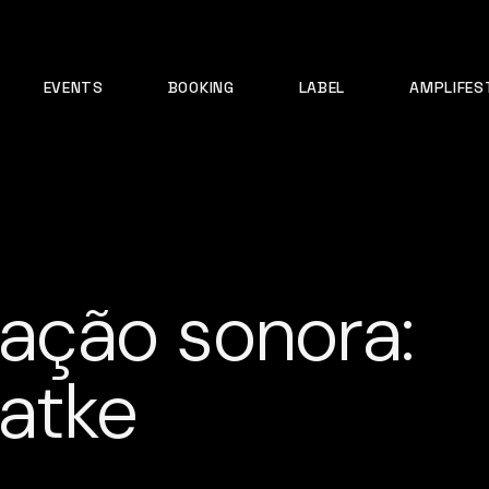
EVENTS
BOOKING
LABEL
AMPLIFES
ção sonora:
atke