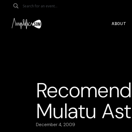
Skip
to
the
content
ABOUT
Recomenda
Mulatu Ast
December 4, 2009