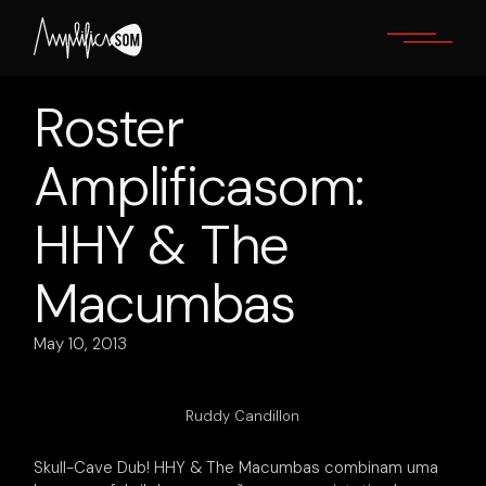
Skip
to
the
content
Roster
Amplificasom:
HHY & The
Macumbas
May 10, 2013
Ruddy Candillon
Skull-Cave Dub! HHY & The Macumbas combinam uma