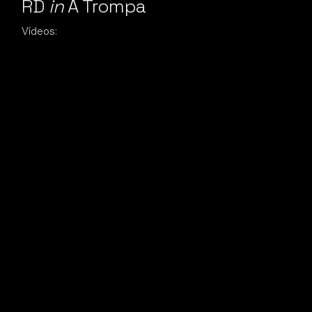
RD
in
A Trompa
Vídeos: