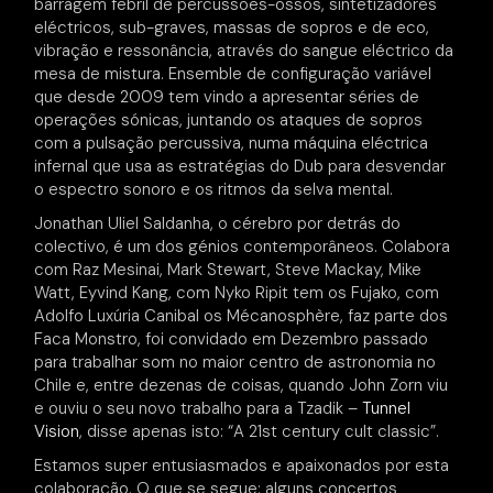
barragem febril de percussões-ossos, sintetizadores
eléctricos, sub-graves, massas de sopros e de eco,
vibração e ressonância, através do sangue eléctrico da
mesa de mistura. Ensemble de configuração variável
que desde 2009 tem vindo a apresentar séries de
operações sónicas, juntando os ataques de sopros
com a pulsação percussiva, numa máquina eléctrica
infernal que usa as estratégias do Dub para desvendar
o espectro sonoro e os ritmos da selva mental.
Jonathan Uliel Saldanha, o cérebro por detrás do
colectivo, é um dos génios contemporâneos. Colabora
com Raz Mesinai, Mark Stewart, Steve Mackay, Mike
Watt, Eyvind Kang, com Nyko Ripit tem os Fujako, com
Adolfo Luxúria Canibal os Mécanosphère, faz parte dos
Faca Monstro, foi convidado em Dezembro passado
para trabalhar som no maior centro de astronomia no
Chile e, entre dezenas de coisas, quando John Zorn viu
e ouviu o seu novo trabalho para a Tzadik –
Tunnel
Vision
, disse apenas isto: “A 21st century cult classic”.
Estamos super entusiasmados e apaixonados por esta
colaboração. O que se segue: alguns concertos