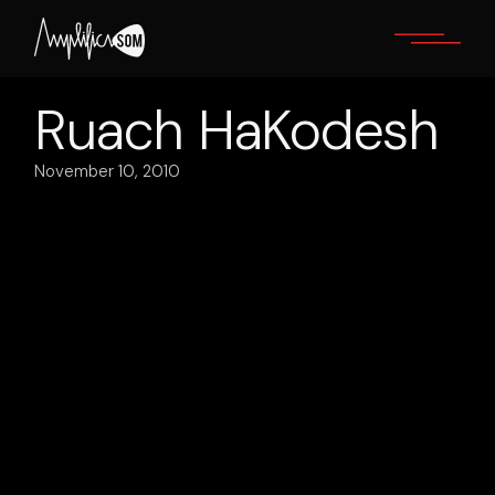
Skip
to
the
content
Ruach HaKodesh
November 10, 2010