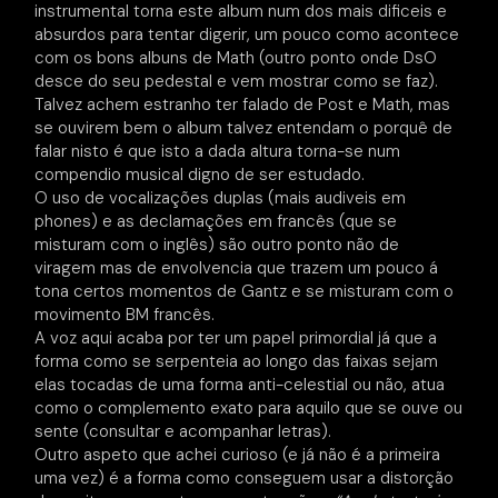
instrumental torna este album num dos mais dificeis e
absurdos para tentar digerir, um pouco como acontece
com os bons albuns de Math (outro ponto onde DsO
desce do seu pedestal e vem mostrar como se faz).
Talvez achem estranho ter falado de Post e Math, mas
se ouvirem bem o album talvez entendam o porquê de
falar nisto é que isto a dada altura torna-se num
compendio musical digno de ser estudado.
O uso de vocalizações duplas (mais audiveis em
phones) e as declamações em francês (que se
misturam com o inglês) são outro ponto não de
viragem mas de envolvencia que trazem um pouco á
tona certos momentos de Gantz e se misturam com o
movimento BM francês.
A voz aqui acaba por ter um papel primordial já que a
forma como se serpenteia ao longo das faixas sejam
elas tocadas de uma forma anti-celestial ou não, atua
como o complemento exato para aquilo que se ouve ou
sente (consultar e acompanhar letras).
Outro aspeto que achei curioso (e já não é a primeira
uma vez) é a forma como conseguem usar a distorção