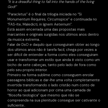
“It is a dreadful thing to fall into the hands of the living
God!”
“Paracletus” é o final da trilogia iniciada no “Si
Monumentum Requires, Circumspice” e continuada no
“FAS-Ite, Maledicti, in Ignem Aeternum”.
Está assim encerrada uma das propostas mais
marcantes e originais surgidas nos ultimos anos dentro
da musica extrema..
Falar de DsO e daquilo que conseguiram obter ao longo
dos ultimos anos não é tarefa facil, chega por vezes a
ser dificil de entender a forma como eles conseguiram
usar e transformar um estilo que ainda é visto como um
bicho de sete cabeças, tanto pelo lado de fora como
pelo seu proprio interior.
Primeiro na forma sublime como conseguem enrolar
passagens biblicas e dar-lhe uma volta completamente
invertida transformando o lado cristão num conto de
horror ao qual adicionam por cima uma camada de
“filosofia teologica” que mesmo que não se
compreenda na sua plenitude consegue ser cativante o
suficiente..