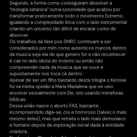
Segundo, a forma como conseguiram dissolver a
“teologia satanica” numa sonoridade que acabou por
transformar praticamente todo o movimento Extremo,
igualando a complexidade lirica com o lado instrumental
criando um universo tão dificil de encarar como de
absorver.
Os trabalhos da fase pos SMRC continuam a ser
considerados por mim como autenticos marcos dentro
da musica seja ela de que genero for e não reconhecer
é cair no lado idiota do trvismo ou então não
compreender nada da musica que se ouve e
supostamente nos toca cá dentro.
Apesar de ser um filho bastardo desta trilogia o Kenose
foi na minha opinião a Maria Madalena que se veio
envolver sexualmente com Ele, isto usando metaforas
biblicas.
Dessa união nasce o aborto FAS, bastante
incompreendido diga-se, cru e horroroso (talvez o mais
mesmo deles), mas que retrata o lado mais demoniaco
e humano depois da exploração inicial dada á entidade
criadora..