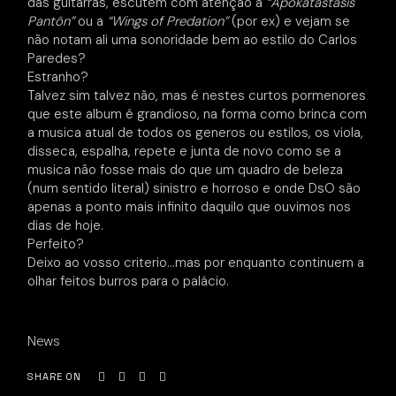
das guitarras, escutem com atenção a
“Apokatastasis
Pantôn”
ou a
“Wings of Predation”
(por ex) e vejam se
não notam ali uma sonoridade bem ao estilo do Carlos
Paredes?
Estranho?
Talvez sim talvez não, mas é nestes curtos pormenores
que este album é grandioso, na forma como brinca com
a musica atual de todos os generos ou estilos, os viola,
disseca, espalha, repete e junta de novo como se a
musica não fosse mais do que um quadro de beleza
(num sentido literal) sinistro e horroso e onde DsO são
apenas a ponto mais infinito daquilo que ouvimos nos
dias de hoje.
Perfeito?
Deixo ao vosso criterio…mas por enquanto continuem a
olhar feitos burros para o palácio.
News
SHARE ON