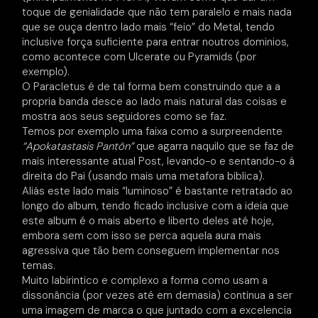
toque de genialidade que não tem paralelo e mais nada
que se ouça dentro lado mais “feio” do Metal, tendo
inclusive força suficiente para entrar noutros dominios,
como acontece com Ulcerate ou Pyramids (por
exemplo).
O Paracletus é de tal forma bem construindo que a a
propria banda desce ao lado mais natural das coisas e
mostra aos seus seguidores como se faz.
Temos por exemplo uma faixa como a surpreendente
“Apokatastasis Pantôn”
que agarra naquilo que se faz de
mais interessante atual Post, levando-o e sentando-o á
direita do Pai (usando mais uma metafora biblica).
Aliás este lado mais “luminoso” é bastante retratado ao
longo do album, tendo ficado inclusive com a ideia que
este album é o mais aberto e liberto deles até hoje,
embora sem com isso se perca aquela aura mais
agressiva que tão bem conseguem implementar nos
temas.
Muito labirintico e complexo a forma como usam a
dissonância (por vezes até em demasia) continua a ser
uma imagem de marca o que juntado com a excelencia