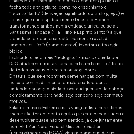
Finalmente o “Paracletus” é o elo condutor que liga e
fecha toda a trilogia, tal como no cristianismo o
“Espirito Santo” (derivação|significado do titulo grego) é
a base que une espiritualmente Deus e o Homem,
transformando ambos numa entidade unica, ou seja a
Santissima Trindade (“Pai, Filho e Espirito Santo”) a que
a banda se propos criar está finalmente revelada
embora aqui DsO (como escrevi) invertam a teologia
biblica.
Explicado o lado mais “teologico” a musica criada por
DsO atualmente mostra uma banda ainda muito á frente
de todos os seus parceiros ou seguidores.
È natural que se encontrem semelhanças com muita
coisa e com nada, mas a formula criadora desta
entidade consegue ainda deixar qualquer um de cabeça
completamente baralhada..seja por bons seja por maus
motivos.
Falar de musica Extrema mais vanguardista nos ultimos
anos e não ter em conta aquilo que esta banda ajudou a
desenvolver quase não tem sentido, já que juntamente
com Blut Aus Nord, Funeral Mist ou Leviathan
(principalmente no MCAA) vieram como que dar um