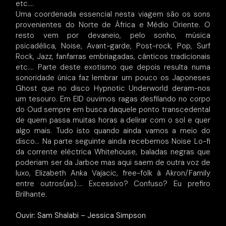
etc….
Uma coordenada essencial nesta viagem são os sons
provenientes do Norte de África e Médio Oriente. O
resto vem por devaneio, pelo sonho, música
psicadélica, Noise, Avant-garde, Post-rock, Pop, Surf
Rock, Jazz, fanfarras embriagadas, cânticos tradicionais
etc…. Parte deste exotismo que depois resulta numa
sonoridade única faz lembrar um pouco os Japoneses
Ghost que no disco Hypnotic Underworld deram-nos
um tesouro. Em EID ouvimos ragas desfilando no corpo
do Oud sempre em busca daquele ponto transcedental
de quem passa muitas horas a delirar com o sol e quer
algo mais. Tudo isto quando ainda vamos a meio do
disco… Na parte seguinte ainda recebemos Noise Lo-fi
da corrente eléctrica Whitehouse, baladas negras que
poderiam ser da Jarboe mas aqui saem de outra voz de
luxo, Elizabeth Anka Vajacic, free-folk à Akron/Family
entre outros(as)…. Excessivo? Confuso? Eu prefiro
Brilhante.
Ouvir: Sam Shalabi – Jessica Simpson