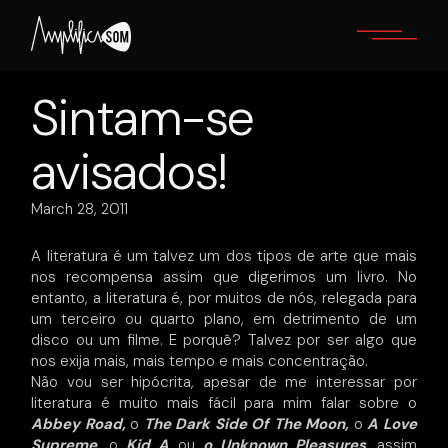
Skip
to
the
content
Sintam-se
avisados!
March 28, 2011
A literatura é um talvez um dos tipos de arte que mais
nos recompensa assim que digerimos um livro. No
entanto, a literatura é, por muitos de nós, relegada para
um terceiro ou quarto plano, em detrimento de um
disco ou um filme. E porquê? Talvez por ser algo que
nos exija mais, mais tempo e mais concentração.
Não vou ser hipócrita, apesar de me interessar por
literatura é muito mais fácil para mim falar sobre o
Abbey Road,
o
The Dark Side Of The Moon,
o
A Love
Supreme,
o
Kid A
ou
o Unknown Pleasures
, assim