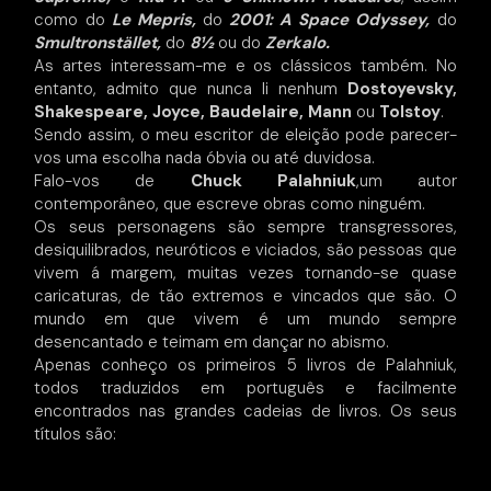
como do
Le Mepris,
do
2001: A Space Odyssey,
do
Smultronstället,
do
8½
ou do
Zerkalo.
As artes interessam-me e os clássicos também. No
entanto, admito que nunca li nenhum
Dostoyevsky,
Shakespeare, Joyce, Baudelaire, Mann
ou
Tolstoy
.
Sendo assim, o meu escritor de eleição pode parecer-
vos uma escolha nada óbvia ou até duvidosa.
Falo-vos de
Chuck Palahniuk
,um autor
contemporâneo, que escreve obras como ninguém.
Os seus personagens são sempre transgressores,
desiquilibrados, neuróticos e viciados, são pessoas que
vivem á margem, muitas vezes tornando-se quase
caricaturas, de tão extremos e vincados que são. O
mundo em que vivem é um mundo sempre
desencantado e teimam em dançar no abismo.
Apenas conheço os primeiros 5 livros de Palahniuk,
todos traduzidos em português e facilmente
encontrados nas grandes cadeias de livros. Os seus
títulos são: