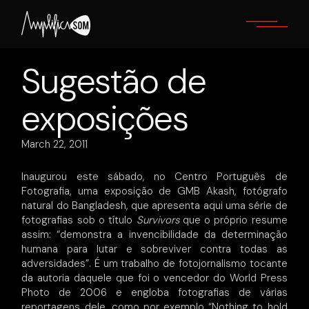
Skip
to
the
content
Sugestão de
exposições
March 22, 2011
Inaugurou este sábado, no Centro Português de
Fotografia, uma exposição de GMB Akash, fotógrafo
natural do Bangladesh, que apresenta aqui uma série de
fotografias sob o título
Survivors
que o próprio resume
assim: “demonstra a invencibilidade da determinação
humana para lutar e sobreviver contra todas as
adversidades”. É um trabalho de fotojornalismo tocante
da autoria daquele que foi o vencedor do World Press
Photo de 2006 e engloba fotografias de várias
reportagens dele, como por exemplo “Nothing to hold