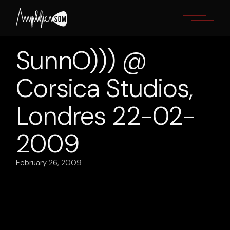
Skip
to
the
content
SunnO))) @
Corsica Studios,
Londres 22-02-
2009
February 26, 2009