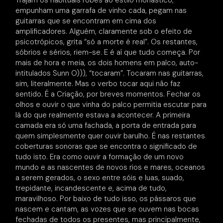
Trajam os habituais robes ao estilo monástico,
empunham uma garrafa de vinho cada, pegam nas
guitarras que se encontram em cima dos
amplificadores. Alguém, claramente sob o efeito de
psicotrópicos, grita “só a morte é real”. Os restantes,
sóbrios e sérios, riem-se. E é aí que tudo começa. Por
mais de hora e meia, os dois homens em palco, auto-
intitulados Sunn O))), “tocaram”. Tocaram nas guitarras,
sim, literalmente. Mas o verbo tocar aqui não faz
sentido. É a Criação, por breves momentos. Fechar os
olhos e ouvir o que vinha do palco permitia escutar para
lá do que realmente estava a acontecer. A primeira
camada era só uma fachada, a porta de entrada para
quem simplesmente quer ouvir barulho. É nas restantes
coberturas sonoras que se encontra o significado de
tudo isto. Era como ouvir a formação de um novo
mundo e as nascentes de novos rios e mares, oceanos
a serem gerados, o sexo entre sóis e luas, suado,
trepidante, incandescente e, acima de tudo,
maravilhoso. Por baixo de tudo isso, os pássaros que
nascem e cantam, as vozes que se ouvem nas bocas
fechadas de todos os presentes, mas principalmente,