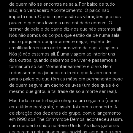
de quem não se encontra na sala. Por baixo de tudo
isso, é o verdadeiro Acontecimento. O palco não
importa nada. O que importa são as vibrações que nos
puxam e que nos levam a uma entidade comum. O
tremer da pele e da carne diz-nos que não estamos ali.
Nós não somos os corpos que estão de pé numa sala
muito pequena, completamente negra, repleta de
amplificadores num certo armazém da capital inglesa.
Nós já não estamos ali. É uma viagem ao interior uns
dos outros, quando deixamos de viver e passamos a
formar um só ser. Momentaneamente é claro. Nem
todos somos os janados da frente que fazem cornos
para o palco ou que têm as mãos em permanente pose
de quem segura um cacho de uvas (um dos quais é o
mesmo que gritou a tal frase de só a morte ser real).
Mas toda a masturbação chega a um orgasmo (como
este último parágrafo) e assim foi com o concerto. A
celebração dos dez anos do grupo, com o lançamento
em 1998 dos The Grimmrobe Demos, aconteceu assim,
num concerto único no Reino Unido. As duas guitarras
acabaram a noite suspensas, sozinhas, sem que o som