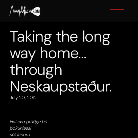
Skip
to
the
content
Taking the long
way home…
through
Neskaupstaður.
July 20, 2012
Hví svo þrúðgu þú
þokuhlassi
súldanorn