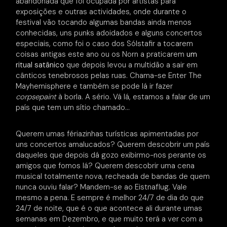
abandonada que foi ocupada por artistas para
exposições e outras actividades, onde durante o
festival vão tocando algumas bandas ainda menos
conhecidas, uns punks adoidados e alguns concertos
especiais, como foi o caso dos Sólstafir a tocarem
coisas antigas este ano ou os Norn a praticarem
um
ritual satânico
que depois levou a multidão a sair em
cânticos tenebrosos pelas ruas. Chama-se Enter The
Mayhemisphere e também se pode lá ir fazer
corpsepaint
à borla. A sério. Vá lá, estamos a falar de um
país que tem um sítio chamado…
Querem umas fériazinhas turísticas apimentadas por
uns concertos amalucados? Querem descobrir um país
daqueles que depois dá gozo exibirmo-nos perante os
amigos que fomos lá? Querem descobrir uma cena
musical totalmente nova, recheada de bandas de quem
nunca ouviu falar? Mandem-se ao Eistnaflug. Vale
mesmo a pena. E sempre é melhor 24/7 de dia do que
24/7 de noite, que é o que acontece ali durante umas
semanas em Dezembro, e que muito terá a ver com a