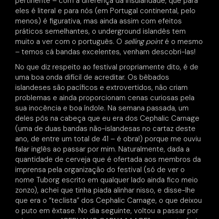
pertinente – com a diferença da insularidade, que para
eles é literal e para nós (em Portugal continental, pelo
menos) é figurativa, mas ainda assim com efeitos
práticos semelhantes, o underground islandês tem
muito a ver com o português. O
selling point
é o mesmo
– temos cá bandas excelentes, venham descobri-las!
No que diz respeito ao festival propriamente dito, é de
uma boa onda difícil de acreditar. Os bêbados
islandeses são pacíficos e extrovertidos, não criam
problemas e ainda proporcionam cenas curiosas pela
sua inocência e boa índole. Na semana passada, um
deles pôs na cabeça que eu era dos Cephalic Carnage
(uma de duas bandas não-islandesas no cartaz deste
ano, de entre um total de 41 – é obra!) porque me ouviu
falar inglês ao passar por mim. Naturalmente, dada a
quantidade de cerveja que é ofertada aos membros da
imprensa pela organização do festival (só de ver o
nome Tuborg escrito em qualquer lado ainda fico meio
zonzo), achei que tinha piada alinhar nisso, e disse-lhe
que era o “teclista” dos Cephalic Carnage, o que deixou
o puto em êxtase. No dia seguinte, voltou a passar por