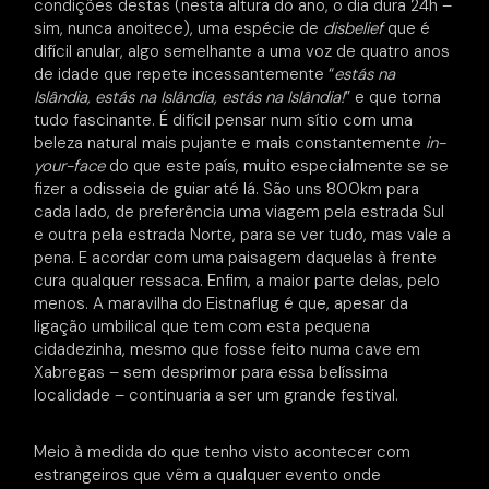
condições destas (nesta altura do ano, o dia dura 24h –
sim, nunca anoitece), uma espécie de
disbelief
que é
difícil anular, algo semelhante a uma voz de quatro anos
de idade que repete incessantemente “
estás na
Islândia, estás na Islândia, estás na Islândia!
” e que torna
tudo fascinante. É difícil pensar num sítio com uma
beleza natural mais pujante e mais constantemente
in-
your-face
do que este país, muito especialmente se se
fizer a odisseia de guiar até lá. São uns 800km para
cada lado, de preferência uma viagem pela estrada Sul
e outra pela estrada Norte, para se ver tudo, mas vale a
pena. E acordar com uma paisagem daquelas à frente
cura qualquer ressaca. Enfim, a maior parte delas, pelo
menos. A maravilha do Eistnaflug é que, apesar da
ligação umbilical que tem com esta pequena
cidadezinha, mesmo que fosse feito numa cave em
Xabregas – sem desprimor para essa belíssima
localidade – continuaria a ser um grande festival.
Meio à medida do que tenho visto acontecer com
estrangeiros que vêm a qualquer evento onde