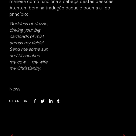
maneira como funciona a cabeça destas pessoas.
Atentem bem na tradução daquele poema ali do
princípio:
Goddess of drizzle,
driving your big
cartloads of mist
across my fields!
Send me some sun
and I’ll sacrifice
my cow — my wife —
my Christianity.
News
SHARE ON