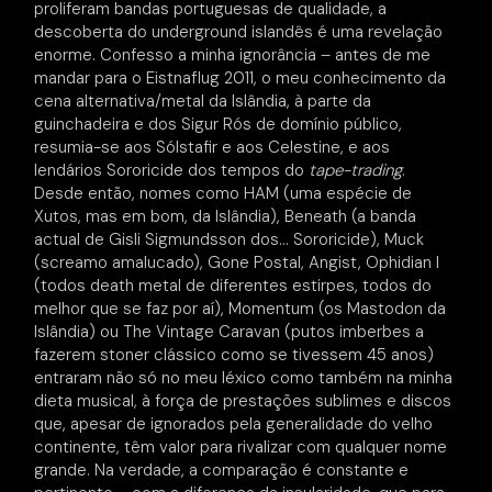
proliferam bandas portuguesas de qualidade, a
descoberta do underground islandês é uma revelação
enorme. Confesso a minha ignorância – antes de me
mandar para o Eistnaflug 2011, o meu conhecimento da
cena alternativa/metal da Islândia, à parte da
guinchadeira e dos Sigur Rós de domínio público,
resumia-se aos Sólstafir e aos Celestine, e aos
lendários Sororicide dos tempos do
tape-trading
.
Desde então, nomes como HAM (uma espécie de
Xutos, mas em bom, da Islândia), Beneath (a banda
actual de Gisli Sigmundsson dos… Sororicide), Muck
(screamo amalucado), Gone Postal, Angist, Ophidian I
(todos death metal de diferentes estirpes, todos do
melhor que se faz por aí), Momentum (os Mastodon da
Islândia) ou The Vintage Caravan (putos imberbes a
fazerem stoner clássico como se tivessem 45 anos)
entraram não só no meu léxico como também na minha
dieta musical, à força de prestações sublimes e discos
que, apesar de ignorados pela generalidade do velho
continente, têm valor para rivalizar com qualquer nome
grande. Na verdade, a comparação é constante e