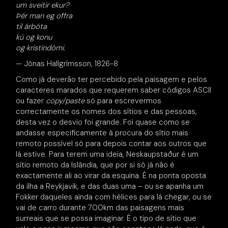
um sveitir ekur?
Þér man eg offra
til árbóta
kú og konu
og kristindómi.
— Jónas Hallgrímsson, 1826-8
Como já deverão ter percebido pela paisagem e pelos
caracteres marados que requerem saber códigos ASCII
ou fazer
copy/paste
só para escrevermos
correctamente os nomes dos sítios e das pessoas,
desta vez o desvio foi grande. Foi quase como se
andasse especificamente à procura do sítio mais
remoto possível só para depois contar aos outros que
lá estive. Para terem uma ideia, Neskaupstaður é um
sítio remoto da Islândia, que por si só já não é
exactamente ali ao virar da esquina. É na ponta oposta
da ilha a Reykjavik, e das duas uma – ou se apanha um
Fokker daqueles ainda com hélices para lá chegar, ou se
vai de carro durante 700km das paisagens mais
surreais que se possa imaginar. É o tipo de sítio que