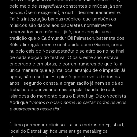
pelo meio de
stagedivers
constantes e miúdas já sem
soutien
(sem exageros), a curtir desmesuradamente.
Tal é a integração bandas+público, que também os
músicos são dados aos disparates normalmente
reservados aos miúdos – já é, por exemplo, uma
tradição que o Guðmundur Óli Pálmason, baterista dos
Sólstafir regularmente conhecido como Gummi, corra
nu pelo cais de Neskaupstaður e se atire ao rio no final
de cada edição do festival. O cais, este ano, estava
encerrado e em obras, e correm rumores de que foi a
única maneira que a junta local arranjou de o impedir. Já
agora, não resultou. E o pior é que ele volta todos os
anos… segundo consta, a organização já nem se dá ao
trabalho de convidar a mais popular banda de rock
islandesa do momento para o Eistnaflug. Diz o vocalista
Addi que “
vemos o nosso nome no cartaz todos os anos
e aparecemos nesse dia.
”
Último pormenor delicioso – a uns metros do Egilsbud,
local do Eistnaflug, fica uma antiga metalúrgica