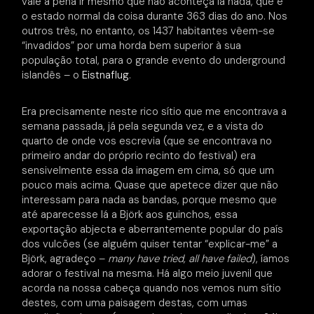
vale a pena ir mesmo que não aconteça lá nada, que é
o estado normal da coisa durante 363 dias do ano. Nos
outros três, no entanto, os 1437 habitantes vêem-se
“invadidos” por uma horda bem superior à sua
população total, para o grande evento do underground
islandês – o
Eistnaflug
.
Era precisamente neste rico sítio que me encontrava a
semana passada, já pela segunda vez, e a vista do
quarto de onde vos escrevia (que se encontrava no
primeiro andar do próprio recinto do festival) era
sensivelmente essa da imagem em cima, só que um
pouco mais acima. Quase que apetece dizer que não
interessam para nada as bandas, porque mesmo que
até aparecesse lá a Björk aos guinchos, essa
exportação abjecta e aberrantemente popular do país
dos vulcões (se alguém quiser tentar “explicar-me” a
Björk, agradeço –
many have tried, all have failed
), íamos
adorar o festival na mesma. Há algo meio juvenil que
acorda na nossa cabeça quando nos vemos num sítio
destes, com uma paisagem destas, com umas