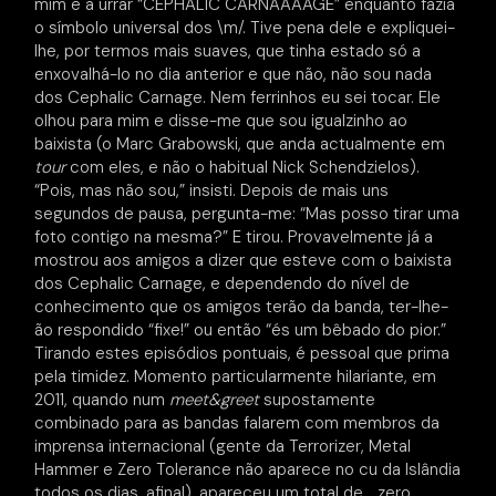
mim e a urrar “CEPHALIC CARNAAAAGE” enquanto fazia
o símbolo universal dos \m/. Tive pena dele e expliquei-
lhe, por termos mais suaves, que tinha estado só a
enxovalhá-lo no dia anterior e que não, não sou nada
dos Cephalic Carnage. Nem ferrinhos eu sei tocar. Ele
olhou para mim e disse-me que sou igualzinho ao
baixista (o Marc Grabowski, que anda actualmente em
tour
com eles, e não o habitual Nick Schendzielos).
“Pois, mas não sou,” insisti. Depois de mais uns
segundos de pausa, pergunta-me: “Mas posso tirar uma
foto contigo na mesma?” E tirou. Provavelmente já a
mostrou aos amigos a dizer que esteve com o baixista
dos Cephalic Carnage, e dependendo do nível de
conhecimento que os amigos terão da banda, ter-lhe-
ão respondido “fixe!” ou então “és um bêbado do pior.”
Tirando estes episódios pontuais, é pessoal que prima
pela timidez. Momento particularmente hilariante, em
2011, quando num
meet&greet
supostamente
combinado para as bandas falarem com membros da
imprensa internacional (gente da Terrorizer, Metal
Hammer e Zero Tolerance não aparece no cu da Islândia
todos os dias, afinal), apareceu um total de… zero