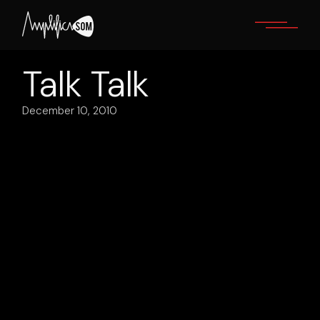
Skip
to
the
content
Talk Talk
December 10, 2010