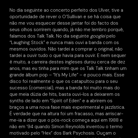
No dia seguinte ao concerto perfeito dos Ulver, tive a
oportunidade de rever o O’Sullivan e se há coisa que
não me vou esquecer desse jantar foi do facto dos
seus olhos sorrirem quando, já não me lembro porquê,
falamos dos Talk Talk. No dia seguinte
googlei
pelo
“Laughing Stock” e nunca mais ouvi a banda com os
mesmos ouvidos. Não tardei a comprar o original, não
tardei a ouvir tudo o que havia para ouvir. E nem sequer
é muito, a carreira destes ingleses durou cerca de dez
anos, mas eu tinha para mim que os Talk Talk tinham um
grande álbum pop – “It’s My Life” – e pouco mais. Esse
disco foi realmente o que os catapultou para o seu
sucesso (comercial), mas a banda foi muito mais do
que meia dúzia de hits, basta ouvi-los a deixarem os
synths de lado em “Spirit of Eden” e a abrirem os
braços a uma nova fase mais experimental e jazzística.
É verdade que na altura foi um fracasso, mas arriscar-
me-ia a dizer que o pós-rock começa aqui em 1988 e
não em ’94 quando Simon Reynolds inventou o termo
motivado pelo “Hex” dos Bark Psychosis. Ouçam o