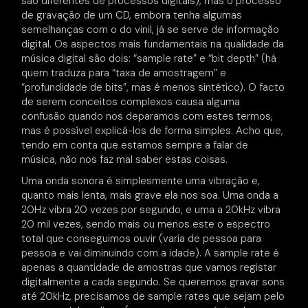
são diferentes de processos digitais), mas o processo
de gravação de um CD, embora tenha algumas
semelhanças com o do vinil, já se serve de informação
digital. Os aspectos mais fundamentais na qualidade da
música digital são dois: “sample rate” e “bit depth” (há
quem traduza para “taxa de amostragem” e
“profundidade de bits”, mas é menos sintético). O facto
de serem conceitos complexos causa alguma
confusão quando nos deparamos com estes termos,
mas é possível explicá-los de forma simples. Acho que,
tendo em conta que estamos sempre a falar de
música, não nos faz mal saber estas coisas.
Uma onda sonora é simplesmente uma vibração e,
quanto mais lenta, mais grave ela nos soa. Uma onda a
20Hz vibra 20 vezes por segundo, e uma a 20kHz vibra
20 mil vezes, sendo mais ou menos este o espectro
total que conseguimos ouvir (varia de pessoa para
pessoa e vai diminuindo com a idade). A sample rate é
apenas a quantidade de amostras que vamos registar
digitalmente a cada segundo. Se queremos gravar sons
até 20kHz, precisamos de sample rates que sejam pelo