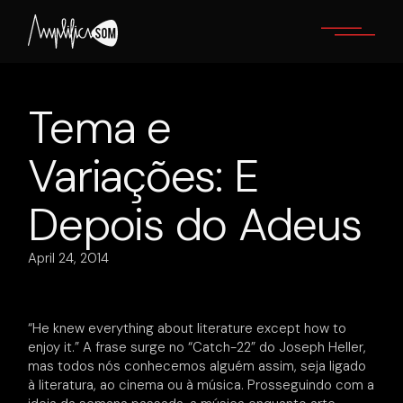
Skip
to
the
content
Tema e
Variações: E
Depois do Adeus
April 24, 2014
“He knew everything about literature except how to
enjoy it.” A frase surge no “Catch-22” do Joseph Heller,
mas todos nós conhecemos alguém assim, seja ligado
à literatura, ao cinema ou à música. Prosseguindo com a