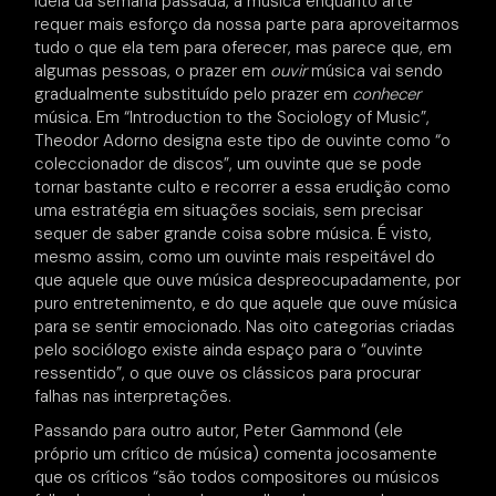
ideia da semana passada, a música enquanto arte
requer mais esforço da nossa parte para aproveitarmos
tudo o que ela tem para oferecer, mas parece que, em
algumas pessoas, o prazer em
ouvir
música vai sendo
gradualmente substituído pelo prazer em
conhecer
música. Em “Introduction to the Sociology of Music”,
Theodor Adorno designa este tipo de ouvinte como “o
coleccionador de discos”, um ouvinte que se pode
tornar bastante culto e recorrer a essa erudição como
uma estratégia em situações sociais, sem precisar
sequer de saber grande coisa sobre música. É visto,
mesmo assim, como um ouvinte mais respeitável do
que aquele que ouve música despreocupadamente, por
puro entretenimento, e do que aquele que ouve música
para se sentir emocionado. Nas oito categorias criadas
pelo sociólogo existe ainda espaço para o “ouvinte
ressentido”, o que ouve os clássicos para procurar
falhas nas interpretações.
Passando para outro autor, Peter Gammond (ele
próprio um crítico de música) comenta jocosamente
que os críticos “são todos compositores ou músicos