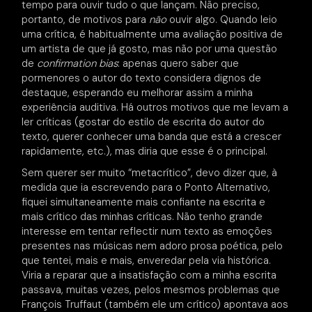
tempo para ouvir tudo o que lançam. Não preciso,
portanto, de motivos para
não
ouvir algo. Quando leio
uma crítica, é habitualmente uma avaliação positiva de
um artista de que já gosto, mas não por uma questão
de
confirmation bias
: apenas quero saber que
pormenores o autor do texto considera dignos de
destaque, esperando eu melhorar assim a minha
experiência auditiva. Há outros motivos que me levam a
ler críticas (gostar do estilo de escrita do autor do
texto, querer conhecer uma banda que está a crescer
rapidamente, etc.), mas diria que esse é o principal.
Sem querer ser muito “metacrítico”, devo dizer que, à
medida que ia escrevendo para o Ponto Alternativo,
fiquei simultaneamente mais confiante na escrita e
mais crítico das minhas críticas. Não tenho grande
interesse em tentar reflectir num texto as emoções
presentes nas músicas nem adoro prosa poética, pelo
que tentei, mais e mais, enveredar pela via histórica.
Viria a reparar que a insatisfação com a minha escrita
passava, muitas vezes, pelos mesmos problemas que
François Truffaut (também ele um crítico) apontava aos