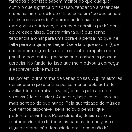
falhados e por isso sabem melhor do que qualquer
outro o que significa o fracasso, tendendo a fazer dele
o seu assunto predilecto.” Isso seria um “coleccionador
de discos ressentido”, combinando duas das
categorias de Adorno, e temos de admitir que há ponta
de verdade nisso. Contra mim falo, já que tenho
tendência a olhar para uma obra e a pensar no que lhe
falta para atingir a perfeição (seja lá o que isso for); se
não encontro grandes defeitos, sinto o impulso de a
partilhar com outras pessoas que também a possam
apreciar. No fundo, foi isso que me motivou a começar
a escrever sobre música.
Há, porém, outra forma de ver as coisas. Alguns autores
consideram que a crítica passa menos pelo acto de
avaliar (de determinar o valor) e mais pelo acto de
valorizar (de dar valor). Acho que, hoje em dia, isso faz
mais sentido do que nunca. Pela quantidade de música
que temos disponível, seria ridículo pensar que
podemos ouvir tudo. Pessoalmente, desisti até de
tentar ouvir tudo de todas as bandas de que gosto:
alguns artistas são demasiado prolíficos e não há