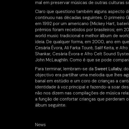
mal em preservar músicas de outras culturas so
Claro que questiono também alguns aspecto d
continuou nas décadas seguintes. O primeiro 
em 1992 por um americano (Mickey Hart, bateris
prémios foram recebidos por brasileiros; em 2
world music tradicional e melhor álbum de wo
ideia. De qualquer forma, em 2000, ano em q
Cesária Évora, Ali Farka Touré, Salif Keita, e 
Shankar, Cesária Évora e Afro Celt Sound Sys
John McLaughlin. Como é que se pode comparar
Para terminar, lembram-se da
Sweet Lullaby
, d
objectivo era partilhar uma melodia que lhes a
banal em estúdio e um coro de crianças a canta
identidade à voz principal e fazendo-a soar d
não nos dizem nas compilações de música relax
a função de confortar crianças que perderam 
álbum seguinte.
News