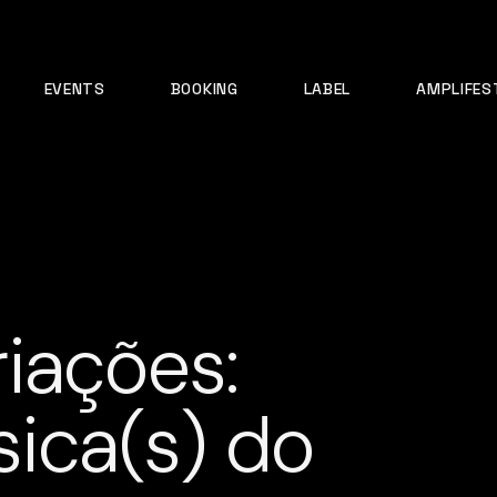
EVENTS
BOOKING
LABEL
AMPLIFES
iações:
sica(s) do