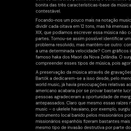
bonita das três características-base da música
contestável.
Focando-nos um pouco mais na notação music
dividir cada oitava em 12 tons, mas há imensas
XIX, que podíamos escrever essa música não c
partes. Tornou-se assim possível identificar 
problema resolvido, mas mantém-se outro: c
a uma determinada velocidade? Com gráficos ilu
famoso haka dos Maori da Nova Zelândia. O su
compreender esses tipos de música, pois agora
A preservação da música através de gravaçõe
Bartók a dedicarem-se a isso desde, pelo menos
world music, já havia preocupações relativas 
americano acabaria por se provar bastante luc
pessoas agradeceram a oportunidade de mergul
antepassados. Claro que mesmo essas raízes nã
music – o ukelele havaiano, por exemplo, surgi
instrumento local banido pelos missionários por
missionários espanhóis fizeram bastantes mais e
mesmo tipo de invasão destrutiva por parte do