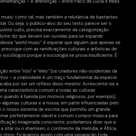
emelhanças – e diferenças – entre Paco de Lucia e Miles
ld music como tal, mas também a relutância de bastantes
al. Ou seja, o público-alvo do seu texto parece ser o
vinte culto, precisa exactamente da categorização
Byrne diz que devem ser ouvidas para se expandir
a dessa “world music” é esperar que alguém que apenas se
preocupe com as ramificações culturais e artísticas de
sociólogos porque a sociologia se prova insuficiente. É
ão entre “nós” e “eles” (os criadores não-ocidentais da
tivo – a criatividade é um traço fundamental da espécie
s acaba por ser um reflexo disso mesmo. Acrescente-se a
uma característica comum a todas as culturas
r quando é banida por motivos religiosos, por exemplo),
 algumas culturas e a nossa, em parte influenciadas pelo
i o nosso sistema de escrita que permitiu um grande
ornar perfeitamente viável e comum compor música para
ificação exagerada consciente, poderíamos dizer que a
a sitar ou o shamisen, o continente da melodia, e África,
do ritmo. Ficávamos assim com uma separação toda