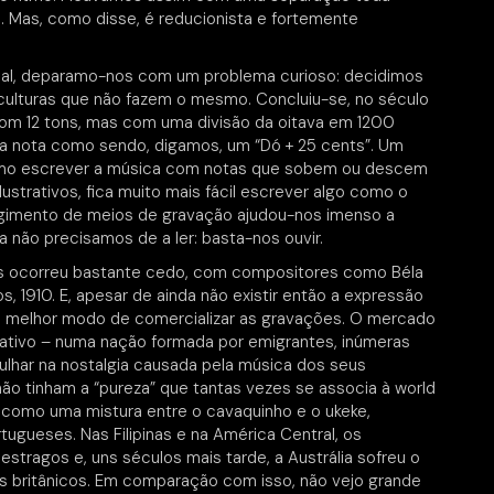
. Mas, como disse, é reducionista e fortemente
al, deparamo-nos com um problema curioso: decidimos
 culturas que não fazem o mesmo. Concluiu-se, no século
om 12 tons, mas com uma divisão da oitava em 1200
uma nota como sendo, digamos, um “Dó + 25 cents”. Um
omo escrever a música com notas que sobem ou descem
strativos, fica muito mais fácil escrever algo como o
rgimento de meios de gravação ajudou-nos imenso a
 não precisamos de a ler: basta-nos ouvir.
s ocorreu bastante cedo, com compositores como Béla
, 1910. E, apesar de ainda não existir então a expressão
ao melhor modo de comercializar as gravações. O mercado
rativo – numa nação formada por emigrantes, inúmeras
har na nostalgia causada pela música dos seus
o tinham a “pureza” que tantas vezes se associa à world
u como uma mistura entre o cavaquinho e o ukeke,
tugueses. Nas Filipinas e na América Central, os
stragos e, uns séculos mais tarde, a Austrália sofreu o
s britânicos. Em comparação com isso, não vejo grande