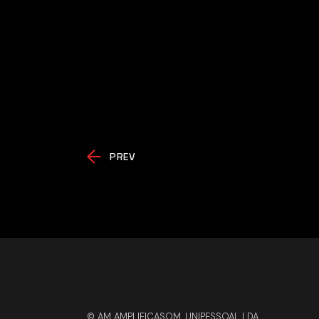
PREV
© AM AMPLIFICASOM, UNIPESSOAL LDA