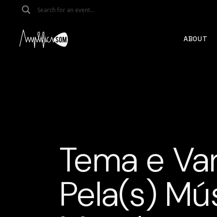
Skip
to
the
content
ABOUT
Tema e Var
Pela(s) Mú