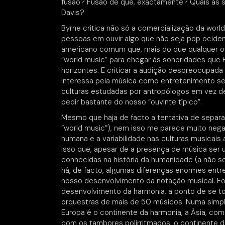
fusão? Fusão de quê, exactamente? Quais as s
Davis?
Byrne critica não só a comercialização da wor
pessoas em ouvir algo que não seja pop ocident
americano comum que, mais do que qualquer ou
“world music” para chegar às sonoridades que 
horizontes. E criticar a audição despreocupad
interessa pela música como entretenimento se 
culturas estudadas por antropólogos em vez de 
pedir bastante do nosso “ouvinte típico”.
Mesmo que haja de facto a tentativa de separaç
“world music”), nem isso me parece muito nega
humana e a variabilidade nas culturas musicai
isso que, apesar de a presença de música ser 
conhecidas na história da humanidade (a não se
há, de facto, algumas diferenças enormes entre
nosso desenvolvimento da notação musical. Fo
desenvolvimento da harmonia, a ponto de se t
orquestras de mais de 50 músicos. Numa simpl
Europa é o continente da harmonia, a Ásia, com 
com os tambores polirritmados, o continente 