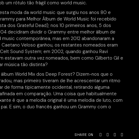
b um rótulo tão frágil como world music.
esta moda da world music que surgiu nos anos 80 e
Grammy para Melhor Álbum de World Music foi recebido
ta dos Grateful Dead); nos 10 primeiros anos, 5 dos
004 decidiram dividir o Grammy entre melhor álbum de
rld music contemporânea, mas em 2012 abandonaram a
ue Caetano Veloso ganhou, os restantes nomeados eram
Afro Celt Sound System; em 2002, quando ganhou Ravi
tem estavam outra vez nomeados, bem como Gilberto Gil e
 música tão distinta?
o álbum World Mix dos Deep Forest? Dizem-nos que o
gradou, mas primeiro tiveram de lhe acrescentar um ritmo
r de forma tipicamente ocidental, retirando alguma
esafinada em comparação. Uma coisa que habitualmente
ante é que a melodia original é uma melodia de luto, com
o pai. E sim, o duo francês ganhou um Grammy com o
SHARE ON