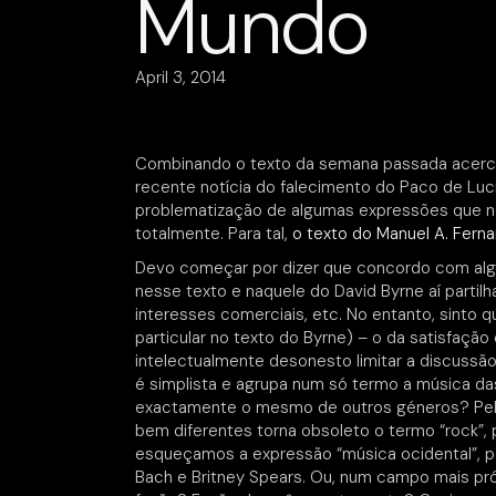
Mundo
April 3, 2014
Combinando o texto da semana passada acerca 
recente notícia do falecimento do Paco de Luci
problematização de algumas expressões que n
totalmente. Para tal,
o texto do Manuel A. Fern
Devo começar por dizer que concordo com alg
nesse texto e naquele do David Byrne aí partil
interesses comerciais, etc. No entanto, sint
particular no texto do Byrne) – o da satisfação
intelectualmente desonesto limitar a discussão
é simplista e agrupa num só termo a música da
exactamente o mesmo de outros géneros? Pela 
bem diferentes torna obsoleto o termo “rock”
esqueçamos a expressão “música ocidental”, por
Bach e Britney Spears. Ou, num campo mais pró