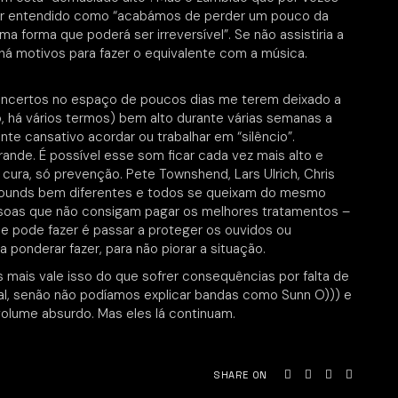
ser entendido como “acabámos de perder um pouco da
a forma que poderá ser irreversível”. Se não assistiria a
 há motivos para fazer o equivalente com a música.
oncertos no espaço de poucos dias me terem deixado a
do, há vários termos) bem alto durante várias semanas a
nte cansativo acordar ou trabalhar em “silêncio”.
ande. É possível esse som ficar cada vez mais alto e
 cura, só prevenção. Pete Townshend, Lars Ulrich, Chris
grounds bem diferentes e todos se queixam do mesmo
ssoas que não consigam pagar os melhores tratamentos –
e pode fazer é passar a proteger os ouvidos ou
onderar fazer, para não piorar a situação.
s mais vale isso do que sofrer consequências por falta de
al, senão não podíamos explicar bandas como Sunn O))) e
volume absurdo. Mas eles lá continuam.
SHARE ON