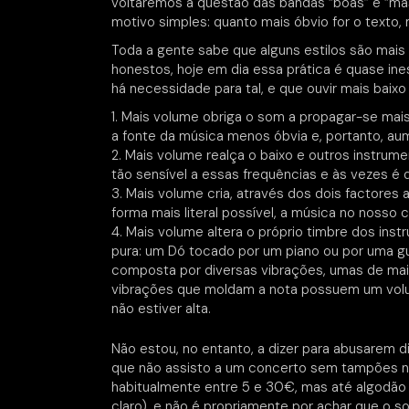
voltaremos à questão das bandas “boas” e “más
motivo simples: quanto mais óbvio for o texto,
Toda a gente sabe que alguns estilos são mais
honestos, hoje em dia essa prática é quase in
há necessidade para tal, e que ouvir mais baixo
Mais volume obriga o som a propagar-se mais 
a fonte da música menos óbvia e, portanto, au
Mais volume realça o baixo e outros instrume
tão sensível a essas frequências e às vezes é di
Mais volume cria, através dos dois factores 
forma mais literal possível, a música no nosso 
Mais volume altera o próprio timbre dos i
pura: um Dó tocado por um piano ou por uma gu
composta por diversas vibrações, umas de mai
vibrações que moldam a nota possuem um volu
não estiver alta.
Não estou, no entanto, a dizer para abusare
que não assisto a um concerto sem tampões n
habitualmente entre 5 e 30€, mas até algodão
claro), e não é propriamente por achar que o 