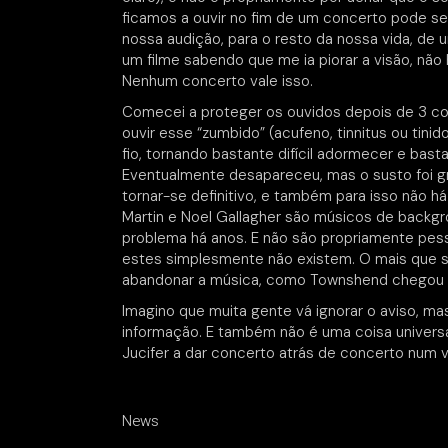
ficamos a ouvir no fim de um concerto pode 
nossa audição, para o resto da nossa vida, de um
um filme sabendo que me ia piorar a visão, não
Nenhum concerto vale isso.
Comecei a proteger os ouvidos depois de 3 c
ouvir esse “zumbido” (acufeno, tinnitus ou tini
fio, tornando bastante difícil adormecer e basta
Eventualmente desapareceu, mas o susto foi gr
tornar-se definitivo, e também para isso não há
Martin e Noel Gallagher são músicos de back
problema há anos. E não são propriamente pe
estes simplesmente não existem. O mais que s
abandonar a música, como Townshend chegou a p
Imagino que muita gente vá ignorar o aviso, ma
informação. E também não é uma coisa univers
Jucifer a dar concerto atrás de concerto num 
News