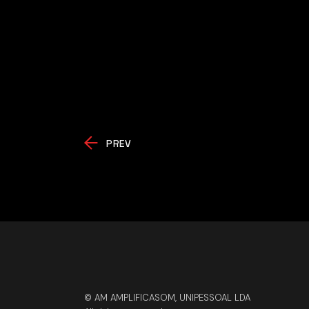
PREV
© AM AMPLIFICASOM, UNIPESSOAL LDA