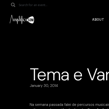
Skip
to
the
content
ABOUT
Tema e Varia
January 30, 2014
Na semana passada falei de percursos musicais,