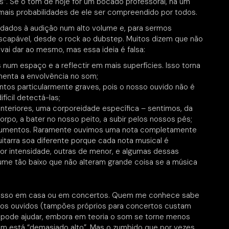
”. Se o tom de hoje for um bocado professoral, há um
 mais probabilidades de ele ser compreendido por todos.
 dados à audição num alto volume e, para sermos
escapável, desde o rock ao dubstep. Muitos dizem que não
 vai dar ao mesmo, mas essa ideia é falsa:
num espaço e a reflectir em mais superfícies. Isso torna
menta a envolvência no som;
ntos particularmente graves, pois o nosso ouvido não é
fícil detectá-las;
anteriores, uma corporeidade específica – sentimos, da
corpo, a bater no nosso peito, a subir pelos nossos pés;
nstrumentos. Raramente ouvimos uma nota completamente
itarra soa diferente porque cada nota musical é
or intensidade, outras de menor, e algumas dessas
me tão baixo que não alteram grande coisa se a música
m disso em casa ou em concertos. Quem me conhece sabe
os ouvidos (tampões próprios para concertos custam
 pode ajudar, embora em teoria o som se torne menos
som está “demasiado alto”. Mas o zumbido que por vezes