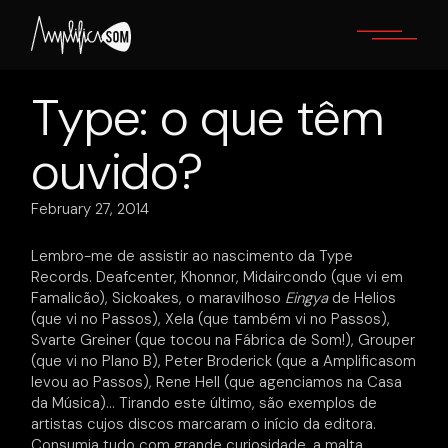
Skip
to
the
content
Type: o que têm
ouvido?
February 27, 2014
Lembro-me de assistir ao nascimento da Type
Records. Deafcenter, Khonnor, Midaircondo (que vi em
Famalicão), Sickoakes, o maravilhoso
Eingya
de Helios
(que vi no Passos), Xela (que também vi no Passos),
Svarte Greiner (que tocou na Fábrica de Som!), Grouper
(que vi no Plano B), Peter Broderick (que a Amplificasom
levou ao Passos), Rene Hell (que agenciamos na Casa
da Música)… Tirando este último, são exemplos de
artistas cujos discos marcaram o início da editora.
Consumia tudo com grande curiosidade, a malta