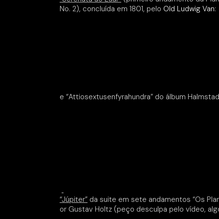
No. 2), concluída em 1801, pelo
Old Ludwig Van
:
e “Attiosextusenfyrahundra” do álbum Halmstad
“Júpiter”
da suite em sete andamentos “Os Plane
or Gustav Holtz (peço desculpa pelo vídeo, al