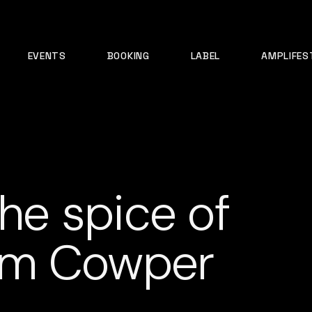
EVENTS
BOOKING
LABEL
AMPLIFES
the spice of
liam Cowper