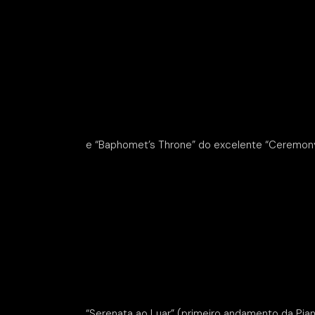
e “Baphomet’s Throne” do excelente “Ceremony
“Serenata ao Luar”
(primeiro andamento da Piano