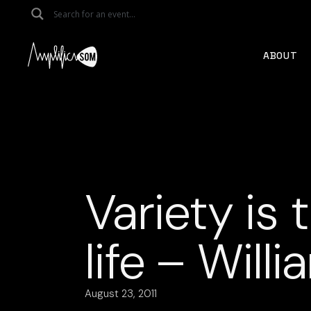
Skip
to
the
content
ABOUT
Variety is 
life – Wil
August 23, 2011