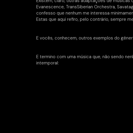
Existem, claro, outras adaptações de músicas 
Evanescence, TransSiberian Orchestra, Savata
confesso que nenhum me interessa minimamente
Estas que aqui refiro, pelo contrário, sempre
E vocês, conhecem, outros exemplos do géne
E termino com uma música que, não sendo ne
intemporal: