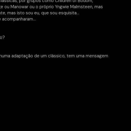
clássicas, por grupos como Children of Bodom,
ge ou Manowar ou o próprio Yngwie Malmsteen, mas
, mas isto sou eu, que sou esquisita…
 me acompanharam…
ro?
nhuma adaptação de um clássico, tem uma mensagem