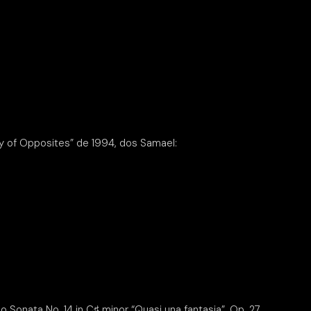
 of Opposites” de 1994, dos Samael:
 Sonata No. 14 in C
♯
minor “Quasi una fantasia”, Op. 27,