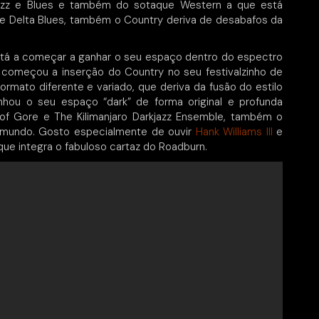
, Jazz e Blues e também do sotaque Western a que está
e Delta Blues, também o Country deriva de desabafos da
stá a começar a ganhar o seu espaço dentro do espectro
 começou a inserção do Country no seu festivalzinho de
rmato diferente e variado, que deriva da fusão do estilo
hou o seu espaço “dark” de forma original e profunda
f Gore e The Kilimanjaro Darkjazz Ensemble, também o
ubmundo. Gosto especialmente de ouvir
Hank Williams III
e
ue integra o fabuloso cartaz do Roadburn.