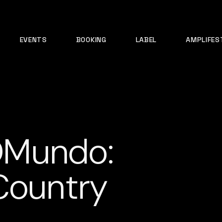
EVENTS
BOOKING
LABEL
AMPLIFES
OMundo:
Country