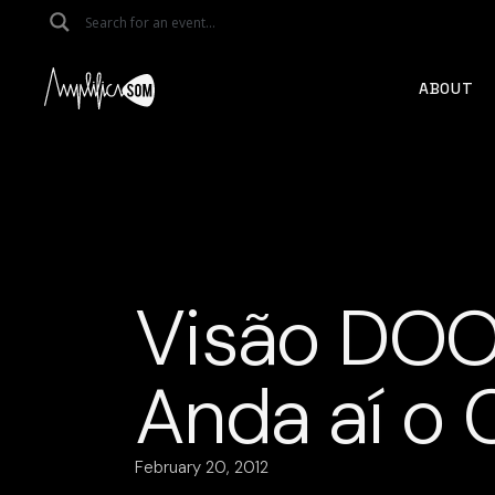
Skip
to
the
content
ABOUT
Visão DO
Anda aí o 
February 20, 2012