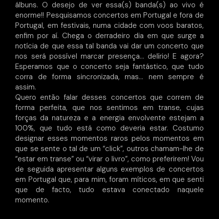
álbuns. O desejo de ver essa(s) banda(s) ao vivo é
enorme!! Pesquisamos concertos em Portugal e fora de
Portugal, em festivais, numa cidade com voos baratos,
enfim por aí. Chega o derradeiro dia em que surge a
notícia de que essa tal banda vai dar um concerto que
nos será possível marcar presença… delírio! E agora?
Esperamos que o concerto seja fantástico, que tudo
corra de forma sincronizada, mas… nem sempre é
assim.
Quero então falar desses concertos que correm de
forma perfeita, que nos sentimos em transe, cujas
forças da natureza e a energia envolvente estejam a
100%, que tudo está como deveria estar. Costumo
designar esses momentos raros pelos momentos em
que se sente o tal de um “click”, outros chamam-lhe de
“estar em transe” ou “virar o livro”, como preferirem! Vou
de seguida apresentar alguns exemplos de concertos
em Portugal que, para mim, foram míticos, em que senti
que de facto, tudo estava conectado naquele
momento.
Deftones – 27 de Fevereiro de 2001 – Coliseu do