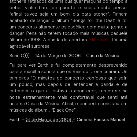
stoner’s retirados de uma qualquer máquina do tempo a
beber vinho tinto de pacote e subitamente pensei
“afinal talvez seja um bom dia para stoner”. Tinham
acabado de lançar o álbum “Songs for the Deaf” e foi
um concerto altamente psicadélico com muita gente a
dançar. Pena não terem tocado mais músicas daquele
álbum de 1998. A banda de abertura,
Millionaire,
foi uma
agradável surpresa.
Sunn O))) – 14 de Março de 2006 – Casa da Música
Fui para ver Earth e fui completamente desprevenido
para a muralha sonora que os Reis do Drone criaram. Os
primeiros 10 minutos de concerto confesso que sofri
um pouco, mas depois de entender a banda e de
entender o que ali estava a acontecer, tornou-se na
noite estranhamente mais confortável que senti até
hoje na Casa da Música. Afinal, o concerto consistiu em
músicas do álbum… “Black One”.
Earth –
31 de Março de 2009
– Cinema Passos Manuel