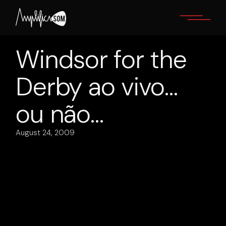
Skip
to
the
content
Windsor for the
Derby ao vivo…
ou não…
August 24, 2009