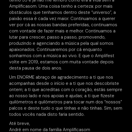
tenho 35 e já não me lembro como era a vida sem a
Amplificasom. Uma coisa tenho a certeza: por mais
obstáculos que tenhamos dentro deste “universo”, a
paixão essa é cada vez maior. Continuamos a querer
ver por cá as nossas bandas preferidas, continuamos
com vontade de fazer mais e melhor. Continuamos a
lutar para crescer, passo a passo, promovendo,
produzindo e agenciando a música pela qual somos
apaixonados. Continuaremos por cá enquanto
sonharmos com a música ao vivo. E que o Amplifest
volte em 2019, estamos com muita vontade depois
desta pausa de dois anos.
Um ENORME abraço de agradecimento a ti que nos
acompanhas desde o início e a ti que nos descobriste
ontem; a ti que acreditas com o coração, estás sempre
ao nosso lado e nos apoias e ajudas; a ti que fizeste
quilómetros e quilómetros para tocar num dos “nossos”
palcos e deste tudo o que tinhas e não tinhas. Sim, sem
todos vocês nada disto faria sentido.
Até breve,
André em nome da família Amplificasom