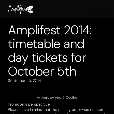
Skip
to
the
content
Amplifest 2014:
timetable and
day tickets for
October 5th
September 5, 2014
Artwork by André Coelho
Promoter’s perspective:
Please have in mind that the running order was chosen