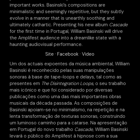
important works. Basinski’s compositions are
minimalistic and seemingly repetitive, but they subtly
evolve in a manner that is unearthly soothing and
ultimately cathartic. Presenting his new album
Cascade
for the first time in Portugal, William Basinski will drive
the Amplifest audience into a dreamlike state with a
haunting audiovisual performance.
Site
·
Facebook
·
Video
Um dos actuais expoentes da música ambiental, William
Basinski é reconhecido pelas suas manipulações
sonoras à base de tape-loops e delays, tal como as
presentes em
The Disintegration Loops
, o seu trabalho
mais icónico e que foi considerado por diversas
publicações como uma das mais importantes obras
musicais da década passada. As composições de
Basinski apoiam-se no minimalismo, na repetição e na
lenta transformação de texturas sonoras, construindo
um luminoso caminho para a catarse. Na apresentação
em Portugal do novo trabalho
Cascade
, William Basinski
levará o público do Amplifest à hipnose com a sua