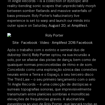
Tri Angle Records – is a collection of dystopic and
reality-bending sonic scapes that unpredictably morph
between somber flatlands and massive waterfalls of
bass pressure. Roly Porter’s hallucinatory live
experience is set to warp and launch our minds into
outer space on Saturday,
August 20
, at
Amplifest
.
Site
·
Facebook
·
Video
·
Amplifest 2016 Facebook
Após o trabalho com o extinto e seminal duo de
dubstep Vex’d,
Roly Porter
optou, na sua incursão a
solo, por se afastar das pistas de dança, bem como de
quaisquer normas preconcebidas de ritmo e de som.
Concebido como uma exploração sónica das conexões
neurais entre a Terra e o Espaço, o seu terceiro disco
The Third Law – o seu primeiro lançamento com o selo
Tri Angle Records – é uma colecção de distópicas e
surreais topografias sonoras, que imprevisivelmente
transmutam entre planícies sombrias e monolíticas
elevações de frequências graves. A alucinatória
experiência ao vivo de Roly Porter, que lançará todas as