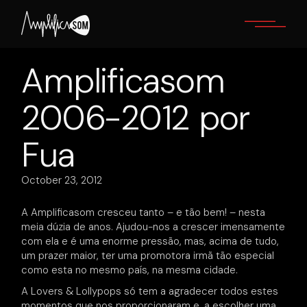
Skip
to
the
content
Amplificasom
2006-2012 por
Fua
October 23, 2012
A Amplificasom cresceu tanto – e tão bem! – nesta
meia dúzia de anos. Ajudou-nos a crescer imensamente
com ela e é uma enorme pressão, mas, acima de tudo,
um prazer maior, ter uma promotora irmã tão especial
como esta no mesmo país, na mesma cidade.
A Lovers & Lollypops só tem a agradecer todos estes
momentos que nos proporcionaram e, a escolher uma