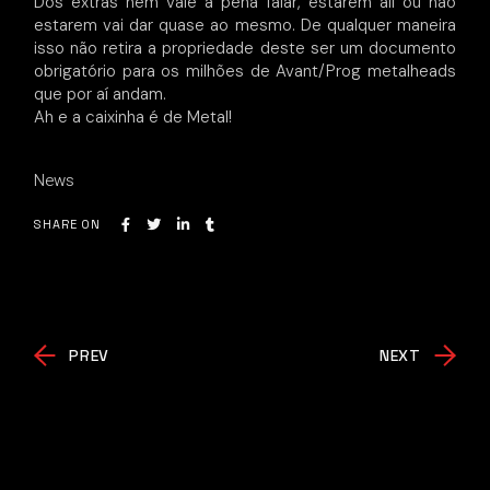
Dos extras nem vale a pena falar, estarem ali ou não
estarem vai dar quase ao mesmo. De qualquer maneira
isso não retira a propriedade deste ser um documento
obrigatório para os milhões de Avant/Prog metalheads
que por aí andam.
Ah e a caixinha é de Metal!
News
SHARE ON
PREV
NEXT