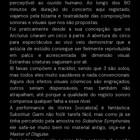
perceptível ao ouvido humano. Ao longo dos 90
minutos de duração do concerto aqui registado,
viajamos pela bizarria e teatralidade das composições
sonoras e visuais que nos são propostas.
Foi praticamente desde a sua concepção que os
Arcturus criaram um circo à parte. A abertura do circo
para espectáculos ao vivo veio demonstrar que a
astúcia de estúdio consegue ser fielmente reproduzida
em palco e acrescentada de dimensão visual.
Estranhas criaturas vagueiam por ali.
18 faixas compõem a tracklist, sendo que 3 são solos,
mas todos eles muito saudáveis e nada convencionais.
Alguns dos efeitos visuais cósmicos são engraçados,
outros seriam dispensáveis, mas também não
atrapalham, até porque a qualidade do registo sonoro
compensa qualquer falha a esse nível.
A performance de Vortex [vocalista] é fantástica.
Substituir Garm não foi/é tarefa fácil, mas como já se
tinha percebido pela amostra no
Sideshow Symphonies
,
ele safa-se muito bem no material antigo, oiça-se a
Master of Disguise
.