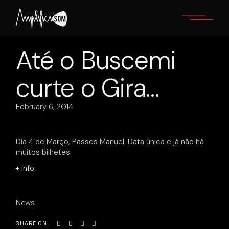
Skip
to
the
content
Até o Buscemi
curte o Gira…
February 6, 2014
Dia 4 de Março, Passos Manuel. Data única e já não há
muitos bilhetes.
+ info
News
SHARE ON