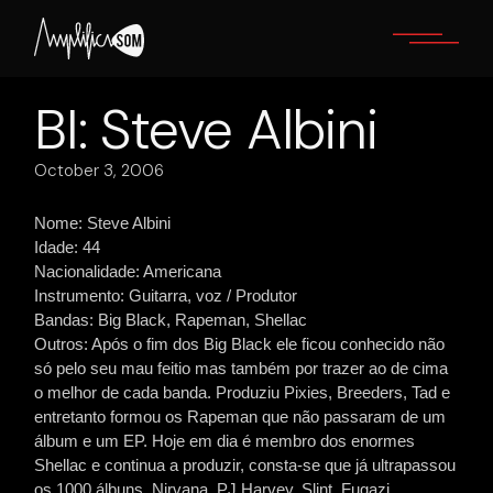
Skip
to
the
content
BI: Steve Albini
October 3, 2006
Nome: Steve Albini
Idade: 44
Nacionalidade: Americana
Instrumento: Guitarra, voz / Produtor
Bandas: Big Black, Rapeman, Shellac
Outros: Após o fim dos Big Black ele ficou conhecido não
só pelo seu mau feitio mas também por trazer ao de cima
o melhor de cada banda. Produziu Pixies, Breeders, Tad e
entretanto formou os Rapeman que não passaram de um
álbum e um EP. Hoje em dia é membro dos enormes
Shellac e continua a produzir, consta-se que já ultrapassou
os 1000 álbuns. Nirvana, PJ Harvey, Slint, Fugazi