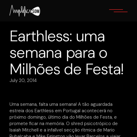
Skip
to
the
content
Earthless: uma
semana para o
Milhões de Festa!
July 20, 2014
Uma semana, falta uma semana! A tão aguardada
estreia dos Earthless em Portugal acontecerá no
próximo domingo, último dia do Milhões de Festa, e
promete ficar na memória. O shred psicotrópico de
Isaiah Mitchell e a infalível secção rítmica de Mario
Rubalcaba e Mike Egington vão levar Barcelos a viajar