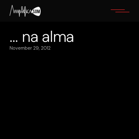
Skip
to
the
content
… na alma
November 29, 2012