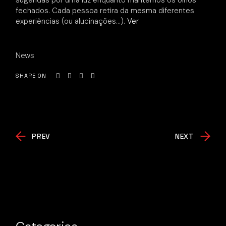
sugeridas por uma luz enquanto mantemos os olhos
fechados. Cada pessoa retira da mesma diferentes
experiências (ou alucinações…).
Ver
News
SHARE ON
PREV
NEXT