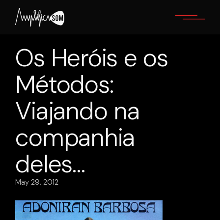
Skip
to
the
content
Os Heróis e os
Métodos:
Viajando na
companhia
deles…
May 29, 2012