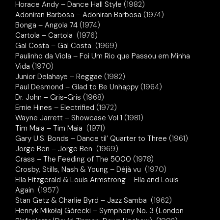
Horace Andy – Dance Hall Style
(1982)
Adoniran Barbosa – Adoniran Barbosa
(1974)
Bonga – Angola 74
(1974)
Cartola – Cartola
(1976)
Gal Costa – Gal Costa
(1969)
Paulinho da Viola – Foi Um Rio que Passou em Minha
Vida
(1970)
Junior Delahaye – Reggae
(1982)
Paul Desmond – Glad to Be Unhappy
(1964)
Dr. John – Gris-Gris
(1968)
Ernie Hines – Electrified
(1972)
Wayne Jarrett – Showcase Vol 1
(1981)
Tim Maia – Tim Maia
(1971)
Gary U.S. Bonds – Dance til’ Quarter to Three
(1961)
Jorge Ben – Jorge Ben
(1969)
Crass – The Feeding of The 5000
(1978)
Crosby, Stills, Nash & Young – Déjà vu
(1970)
Ella Fitzgerald & Louis Armstrong – Ella and Louis
Again
(1957)
Stan Getz & Charlie Byrd – Jazz Samba
(1962)
Henryk Mikołaj Górecki – Symphony No. 3 (London