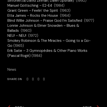
Sinfonietta/David Zinman; Dawn Upshaw)
(1992)
Manuel Göttsching – E2-E4
(1984)
Grant Green – Feelin’ the Spirit
(1963)
Etta James – Rocks the House
(1964)
Blind Willie Johnson – Praise God I’m Satisfied
(1977)
Lonnie Johnson & Elmer Snowden – Blues &
Ballads
(1960)
NEU! – NEU!
(1972)
Smokey Robinson & The Miracles – Going to a Go-
Go
(1965)
Erik Satie – 3 Gymnopédies & Other Piano Works
(Pascal Rogé)
(1984)
News
SHARE ON