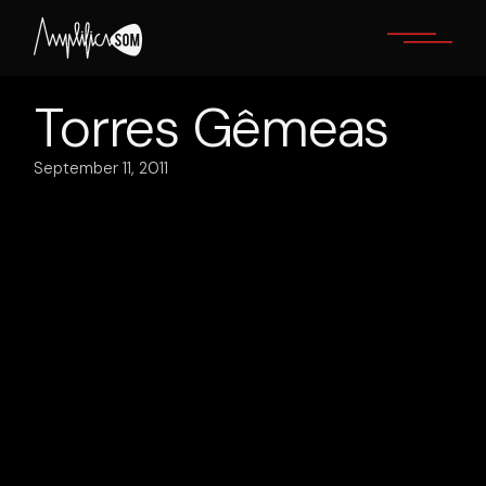
Skip
to
the
content
Torres Gêmeas
September 11, 2011