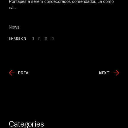
Pontapés a serem condecorados comendador. Lá como
cá…
News
SHARE ON
PREV
NEXT
Categories