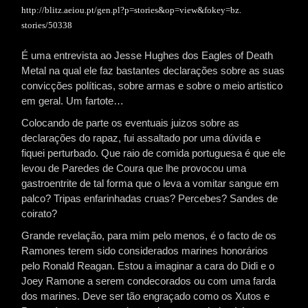
http://blitz.aeiou.pt/gen.pl?
p=stories&op=view&fokey=bz.
stories/50338
É uma entrevista ao Jesse Hughes dos Eagles of Death
Metal na qual ele faz bastantes declarações sobre as suas
convicções políticas, sobre armas e sobre o meio artistico
em geral. Um fartote…
Colocando de parte os eventuais juizos sobre as
declarações do rapaz, fui assaltado por uma dúvida e
fiquei perturbado. Que raio de comida portuguesa é que ele
levou de Paredes de Coura que lhe provocou uma
gastroentrite de tal forma que o leva a vomitar sangue em
palco? Tripas enfarinhadas cruas? Percebes? Sandes de
coirato?
Grande revelação, para mim pelo menos, é o facto de os
Ramones terem sido considerados marines honorários
pelo Ronald Reagan. Estou a imaginar a cara do Didi e o
Joey Ramone a serem condecorados ou com uma farda
dos marines. Deve ser tão engraçado como os Xutos e