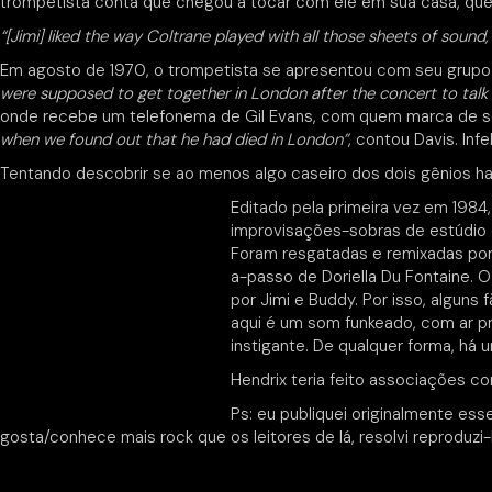
trompetista conta que chegou a tocar com ele em sua casa, que 
“[Jimi] liked the way Coltrane played with all those sheets of sound,
Em agosto de 1970, o trompetista se apresentou com seu grupo no
were supposed to get together in London after the concert to talk
onde recebe um telefonema de Gil Evans, com quem marca de se e
when we found out that he had died in London”
, contou Davis. In
Tentando descobrir se ao menos algo caseiro dos dois gênios ha
Editado pela primeira vez em 1984
improvisações-sobras de estúdio
Foram resgatadas e remixadas por 
a-passo de Doriella Du Fontaine. O
por Jimi e Buddy. Por isso, alguns
aqui é um som funkeado, com ar pro
instigante. De qualquer forma, há 
Hendrix teria feito associações co
Ps: eu publiquei originalmente es
gosta/conhece mais rock que os leitores de lá, resolvi reproduzi