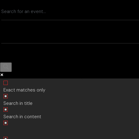
Skip
to
the
content
Exact matches only
Search in title
Search in content