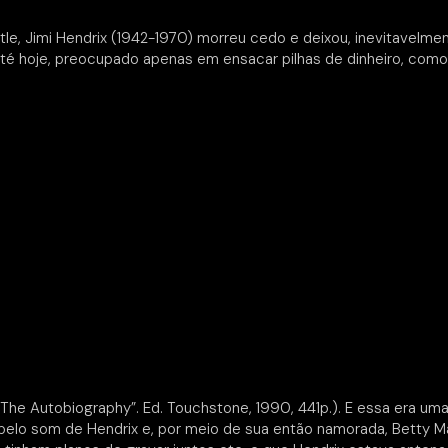
e, Jimi Hendrix (1942-1970) morreu cedo e deixou, inevitavelmente
é hoje, preocupado apenas em ensacar pilhas de dinheiro, como o
 The Autobiography”. Ed. Touchstone, 1990, 441p.). E essa era uma
o pelo som de Hendrix e, por meio de sua então namorada, Betty M