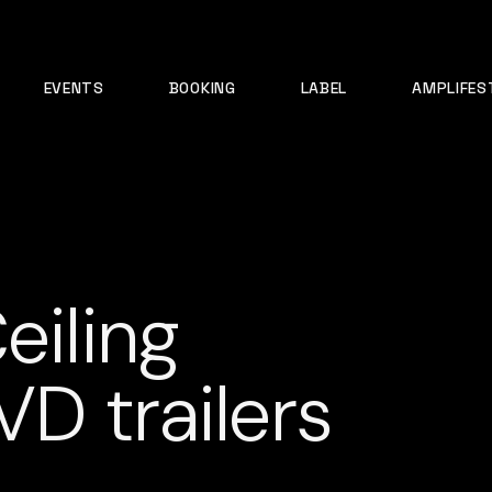
EVENTS
BOOKING
LABEL
AMPLIFES
eiling
D trailers