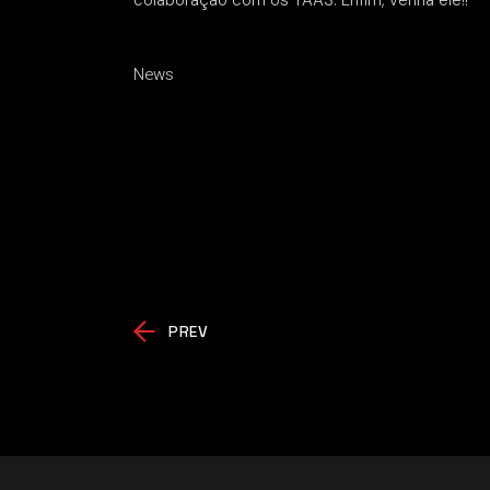
colaboração com os TAAS. Enfim, venha ele!!
News
PREV