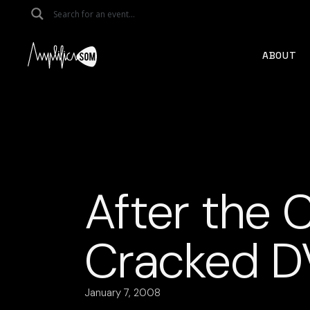
Skip
to
the
content
ABOUT
After the C
Cracked DV
January 7, 2008