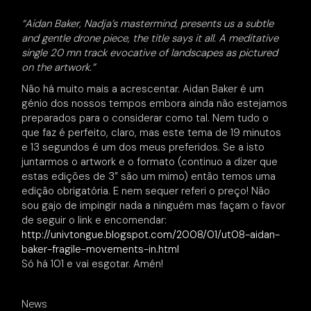
“Aidan Baker, Nadja’s mastermind, presents us a subtle
and gentle drone piece, the title says it all. A meditative
single 20 mn track evocative of landscapes as pictured
on the artwork.”
Não há muito mais a acrescentar. Aidan Baker é um
génio dos nossos tempos embora ainda não estejamos
preparados para o considerar como tal. Nem tudo o
que faz é perfeito, claro, mas este tema de 19 minutos
e 13 segundos é um dos meus preferidos. Se a isto
juntarmos o artwork e o formato (continuo a dizer que
estas edições de 3” são um mimo) então temos uma
edição obrigatória. E nem sequer referi o preço! Não
sou gajo de impingir nada a ninguém mas façam o favor
de seguir o link e encomendar:
http://univtongue.blogspot.com/2008/01/ut08-aidan-
baker-fragile-movements-in.html
Só há 101 e vai esgotar. Amén!
News