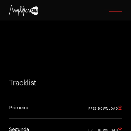
Skip
to
the
content
Tracklist
Primeira
FREE DOWNLOAD
Segunda
FREE DOWNLOAD