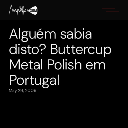
Skip
to
the
content
Alguém sabia
disto? Buttercup
Metal Polish em
Portugal
May 29, 2009